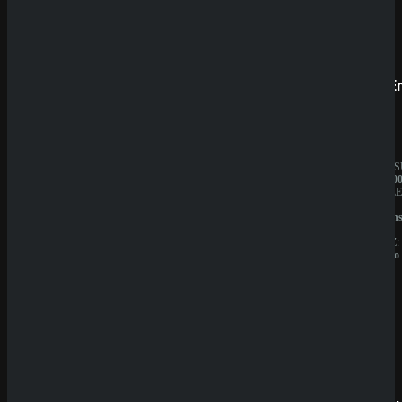
Prestige
SpinE
BESITZER:
JAHRES
Aurevia
10.000.0
IT
BESITZE
Group
GBL
LIZENZ:
Solution
Curacao
N.V.
LIZENZ:
Curacao