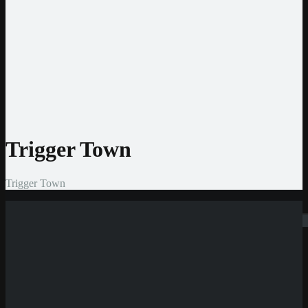
Jeton
CashtoCode
MiFinity
MuchBetter
Auszahlmethoden
Bank Überweisung
MasterCard
Visa
Skrill
Bitcoin
Trigger Town
Trigger Town
Suchen
Neue Casinos