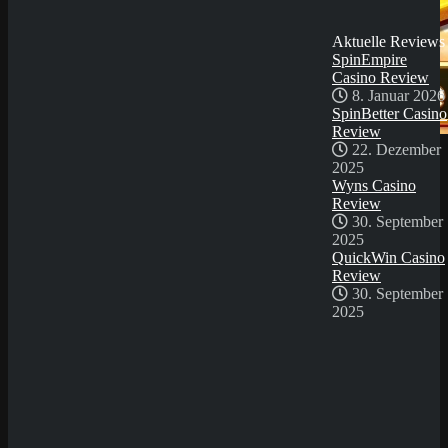
30. September
2025
Aktuelle Reviews
SpinEmpire
Casino Review
8. Januar 2026
SpinBetter Casino
Review
Demo Spiel
22. Dezember
2025
Wyns Casino
Review
30. September
2025
QuickWin Casino
Review
30. September
2025