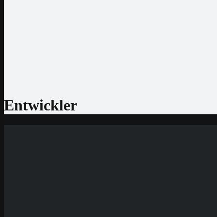
Aus
Entwickler