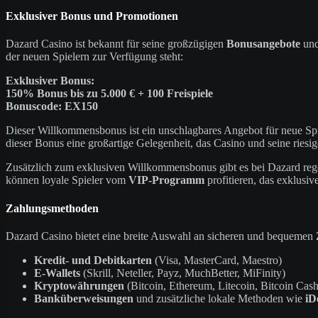
Exklusiver Bonus und Promotionen
Dazard Casino ist bekannt für seine großzügigen
Bonusangebote
und
der neuen Spielern zur Verfügung steht:
Exklusiver Bonus:
150% Bonus bis zu 5.000 € + 100 Freispiele
Bonuscode: EX150
Dieser Willkommensbonus ist ein unschlagbares Angebot für neue Spiele
dieser Bonus eine großartige Gelegenheit, das Casino und seine ries
Zusätzlich zum exklusiven Willkommensbonus gibt es bei Dazard re
können loyale Spieler vom
VIP-Programm
profitieren, das exklusi
Zahlungsmethoden
Dazard Casino bietet eine breite Auswahl an sicheren und bequemen
Kredit- und Debitkarten
(Visa, MasterCard, Maestro)
E-Wallets
(Skrill, Neteller, Payz, MuchBetter, MiFinity)
Kryptowährungen
(Bitcoin, Ethereum, Litecoin, Bitcoin Cas
Banküberweisungen
und zusätzliche lokale Methoden wie
iD