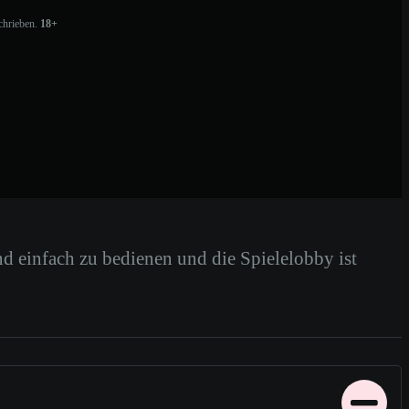
chrieben.
18+
d einfach zu bedienen und die Spielelobby ist