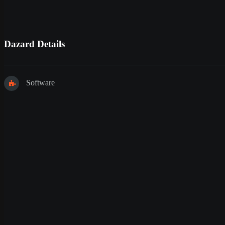
Dazard Details
Software