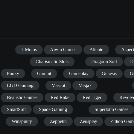
7 Mojos
Aiwin Games
Altente
Aspec
Charismatic Slots
Dragoon Soft
D
Funky
Gambit
Gameplay
Genesis
Ge
LGD Gaming
Mascot
Mega7
Realistic Games
Red Rake
Red Tiger
Revolv
SmartSoft
Spade Gaming
Superlotto Games
Winspinity
Zeppelin
Zeusplay
Zillion Gam