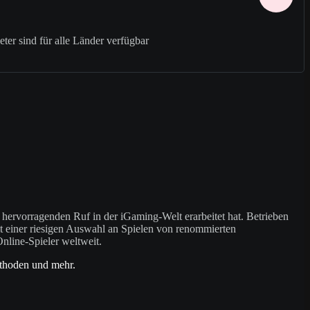
eter sind für alle Länder verfügbar
 hervorragenden Ruf in der iGaming-Welt erarbeitet hat. Betrieben
it einer riesigen Auswahl an Spielen von renommierten
nline-Spieler weltweit.
ethoden und mehr.