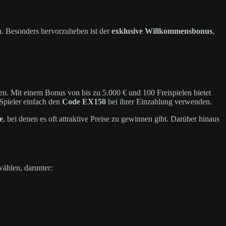
n. Besonders hervorzuheben ist der
exklusive Willkommensbonus
,
gen. Mit einem Bonus von bis zu 5.000 € und 100 Freispielen bietet
Spieler einfach den
Code EX150
bei ihrer Einzahlung verwenden.
e
, bei denen es oft attraktive Preise zu gewinnen gibt. Darüber hinaus
wählen, darunter: