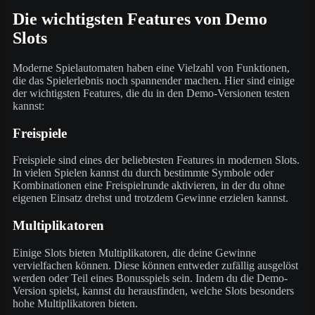
Die wichtigsten Features von Demo
Slots
Moderne Spielautomaten haben eine Vielzahl von Funktionen,
die das Spielerlebnis noch spannender machen. Hier sind einige
der wichtigsten Features, die du in den Demo-Versionen testen
kannst:
Freispiele
Freispiele sind eines der beliebtesten Features in modernen Slots.
In vielen Spielen kannst du durch bestimmte Symbole oder
Kombinationen eine Freispielrunde aktivieren, in der du ohne
eigenen Einsatz drehst und trotzdem Gewinne erzielen kannst.
Multiplikatoren
Einige Slots bieten Multiplikatoren, die deine Gewinne
vervielfachen können. Diese können entweder zufällig ausgelöst
werden oder Teil eines Bonusspiels sein. Indem du die Demo-
Version spielst, kannst du herausfinden, welche Slots besonders
hohe Multiplikatoren bieten.