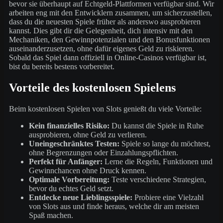
bevor sie überhaupt auf Echtgeld-Plattformen verfügbar sind. Wir
arbeiten eng mit den Entwicklern zusammen, um sicherzustellen,
dass du die neuesten Spiele früher als anderswo ausprobieren
kannst. Dies gibt dir die Gelegenheit, dich intensiv mit den
Mechaniken, den Gewinnpotenzialen und den Bonusfunktionen
auseinanderzusetzen, ohne dafür eigenes Geld zu riskieren.
Sobald das Spiel dann offiziell in Online-Casinos verfügbar ist,
bist du bereits bestens vorbereitet.
Vorteile des kostenlosen Spielens
Beim kostenlosen Spielen von Slots genießt du viele Vorteile:
Kein finanzielles Risiko:
Du kannst die Spiele in Ruhe
ausprobieren, ohne Geld zu verlieren.
Uneingeschränktes Testen:
Spiele so lange du möchtest,
ohne Begrenzungen oder Einzahlungspflichten.
Perfekt für Anfänger:
Lerne die Regeln, Funktionen und
Gewinnchancen ohne Druck kennen.
Optimale Vorbereitung:
Teste verschiedene Strategien,
bevor du echtes Geld setzt.
Entdecke neue Lieblingsspiele:
Probiere eine Vielzahl
von Slots aus und finde heraus, welche dir am meisten
Spaß machen.