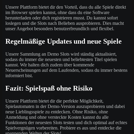
Unsere Plattform bietet dir den Vorteil, dass du alle Spiele direkt
im Browser spielen kannst, ohne dass du eine Software
herunterladen oder dich registrieren musst. Du kannst sofort
loslegen und die Slots nach Belieben ausprobieren. Dies macht
unser Angebot besonders benutzerfreundlich und flexibel.
Regelmäßige Updates und neue Spiele
Unsere Sammlung an Demo Slots wird ständig aktualisiert,
sodass du immer die neuesten und beliebtesten Titel spielen
kannst. Wir halten dich zudem über kommende
Neuerscheinungen auf dem Laufenden, sodass du immer bestens
informiert bist.
Fazit: Spielspaß ohne Risiko
Unsere Plattform bietet dir die perfekte Möglichkeit,
Spielautomaten in der Demo-Version auszuprobieren und dabei
neue Lieblingsspiele zu entdecken. Ohne Risiko, ohne
Anmeldung und ohne versteckte Kosten kannst du alle
Funktionen der neuesten Slots testen und dich optimal auf echtes
Spielvergnügen vorbereiten. Probiere es aus und entdecke die
spannenden Welten der Slots!