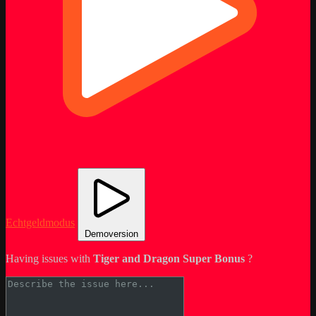
Echtgeldmodus
Demoversion
Having issues with
Tiger and Dragon Super Bonus
?