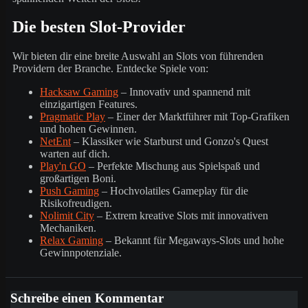
Die besten Slot-Provider
Wir bieten dir eine breite Auswahl an Slots von führenden
Providern der Branche. Entdecke Spiele von:
Hacksaw Gaming
– Innovativ und spannend mit
einzigartigen Features.
Pragmatic Play
– Einer der Marktführer mit Top-Grafiken
und hohen Gewinnen.
NetEnt
– Klassiker wie Starburst und Gonzo's Quest
warten auf dich.
Play'n GO
– Perfekte Mischung aus Spielspaß und
großartigen Boni.
Push Gaming
– Hochvolatiles Gameplay für die
Risikofreudigen.
Nolimit City
– Extrem kreative Slots mit innovativen
Mechaniken.
Relax Gaming
– Bekannt für Megaways-Slots und hohe
Gewinnpotenziale.
Schreibe einen Kommentar