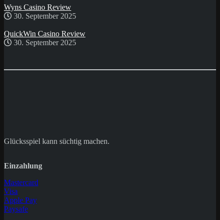
Wyns Casino Review
30. September 2025
QuickWin Casino Review
30. September 2025
Glücksspiel kann süchtig machen.
Einzahlung
Mastercard
Visa
Apple Pay
Paysafe