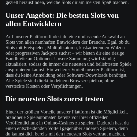
gezielt herausfinden, welche Slots dir am meisten Spaß machen.
Unser Angebot: Die besten Slots von
allen Entwicklern
Auf unserer Plattform findest du eine umfassende Auswahl an
Slots von allen namhaften Entwicklern der Branche. Egal, ob du
Slots mit Freispielen, Multiplikatoren, kaskadierenden Walzen
oder progressiven Jackpots suchst – wir bieten dir eine riesige
Bandbreite an Optionen. Unsere Sammlung wird ständig
aktualisiert, sodass du immer die neuesten und beliebtesten Spiele
ausprobieren kannst. Ein weiterer Vorteil unserer Plattform ist,
dass du keine Anmeldung oder Software-Downloads benötigst.
Alle Spiele sind direkt in deinem Browser spielbar, ohne
versteckte Kosten oder Verpflichtungen.
Die neuesten Slots zuerst testen
Einer der größten Vorteile unserer Plattform ist die Möglichkeit,
brandneue Spielautomaten bereits vor ihrer offiziellen
Veröffentlichung in Online-Casinos zu spielen. Dadurch hast du
einen entscheidenden Vorteil gegenüber anderen Spielern, denn
du kannst dich bereits mit den neuesten Slots vertraut machen,