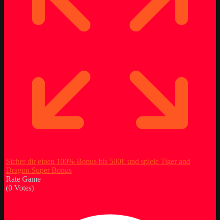
Sicher dir einen 100% Bonus bis 500€ und spiele Tiger and
Dragon Super Bonus
Rate Game
(
0
Votes)