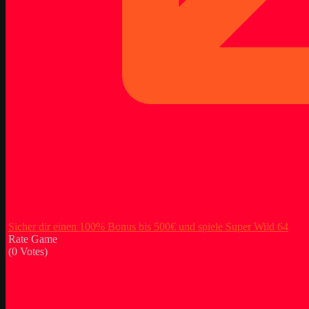
Sicher dir einen 100% Bonus bis 500€ und spiele Super Wild 64
Rate Game
(
0
Votes)