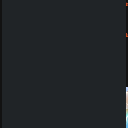
CryptoRush
200% bis
zu 2.500€
Echtgeldmodus
Robert99
Demoversion
zu
Having issues with
Slingo 49's
?
CryptoRush
200% bis
zu 2.500€
News
SpinEmpire Casino
Submit
Review
Sicher dir einen 100% Bonus bis 500€ und spiele
8. Januar 2026
Slingo 49's
SpinBetter Casino
Try Our Featured Games
Review
22. Dezember
2025
Wyns Casino Revie
30. September
2025
QuickWin Casino
Review