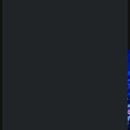
Demo Spiel