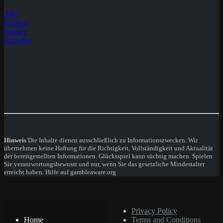
Alle
Casinos
Partner
Ratgeber
Hinweis
Die Inhalte dienen ausschließlich zu Informationszwecken. Wir
übernehmen keine Haftung für die Richtigkeit, Vollständigkeit und Aktualität
der bereitgestellten Informationen. Glücksspiel kann süchtig machen. Spielen
Sie verantwortungsbewusst und nur, wenn Sie das gesetzliche Mindestalter
erreicht haben. Hilfe auf gambleaware.org
© Copyright 2024
Privacy Policy
Home
Terms and Conditions