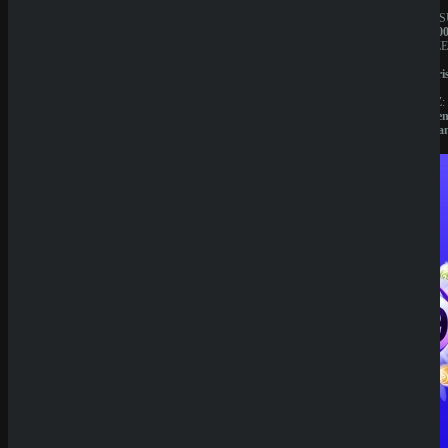
JAHRESUMSATZ:
JAHRES
1.000.000€
1.000.00
BESITZER:
BESITZE
Liernin
Liernin
Enterprises
Enterpri
LTD
LTD
LIZENZ:
LIZENZ:
Komoren
Komore
(Anjouan)
(Anjoua
Neueste
Beiträge
SpinEmpir
e Casino
Review
SpinBetter
Casino
Review
Wyns
Casino