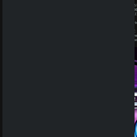
JAHRESUMSATZ:
JAHRES
1.000.000€
1.000.00
BESITZER:
BESITZE
Liernin
Liernin
Enterprises
Enterpri
LTD
LTD
LIZENZ:
LIZENZ:
Komoren
Komore
(Anjouan)
(Anjoua
Neueste
Beiträge
SpinEmpir
e Casino
Review
SpinBetter
Casino
Review
Wyns
Casino