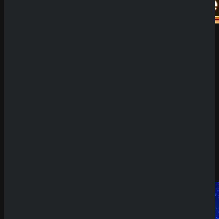
Demo Spiel
Demo Spiel