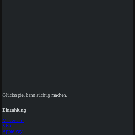
Save my name, email, and website in this
browser for the next time I comment.
Glücksspiel kann süchtig machen.
Einzahlung
Mastercard
Visa
Apple Pay