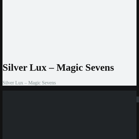
Jeton
CashtoCode
MiFinity
MuchBetter
Auszahlmethoden
Bank Überweisung
MasterCard
Visa
Skrill
Bitcoin
Silver Lux – Magic Sevens
Silver Lux – Magic Sevens
Suchen
Neue Casinos