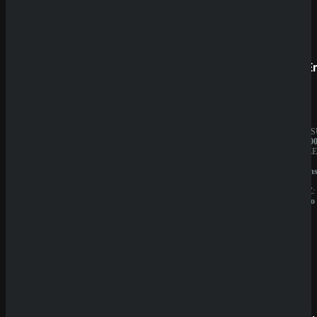
Prestige
SpinE
BESITZER:
JAHRES
Aurevia
10.000.0
IT
BESITZE
Group
GBL
LIZENZ:
Solution
Curacao
N.V.
LIZENZ:
Curacao