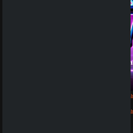
Review
QuickWin
Casino
Review
Betista
Casino
Review
Neueste
Kommenta
Alex
zu
Dazard
rami
zu
CryptoRus
Jens
zu
CryptoRush
200% bis
zu 2.500€
Silizi
zu