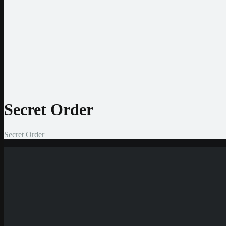
Aus
Secret Order
Secret Order