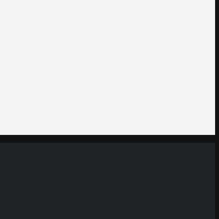
Suchen
Suchen
Neue Casinos
Prestige