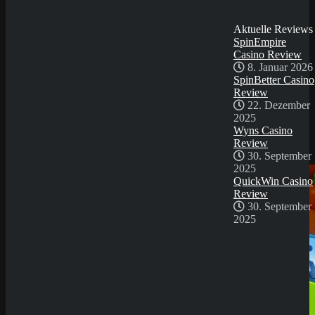
30. September
2025
Aktuelle Reviews
SpinEmpire
Casino Review
8. Januar 2026
SpinBetter Casino
Review
22. Dezember
2025
Wyns Casino
Review
30. September
Demo Spiel
2025
QuickWin Casino
Review
30. September
2025