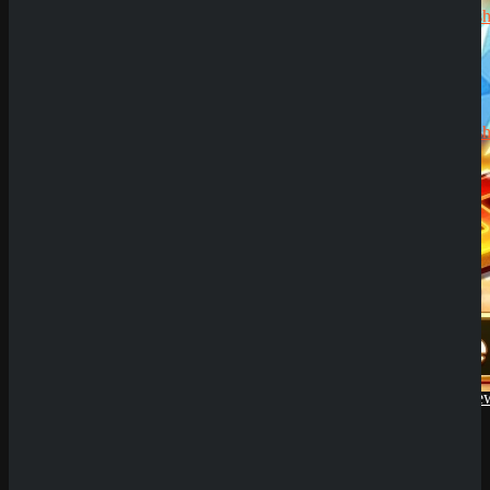
CryptoRush
200% bis
zu 2.500€
Robert99
zu
CryptoRush
200% bis
zu 2.500€
News
SpinEmpire Casino
Review
8. Januar 2026
SpinBetter Casino
Review
22. Dezember
2025
Wyns Casino Revie
Demo Spiel
30. September
2025
QuickWin Casino
Review