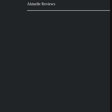
Aktuelle Reviews