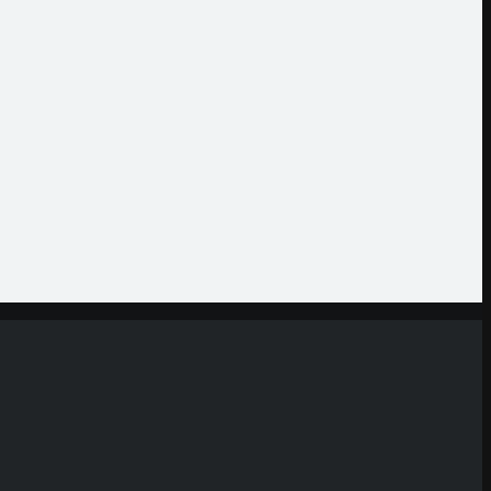
Suchen
Suchen
Neue Casinos
Prestige