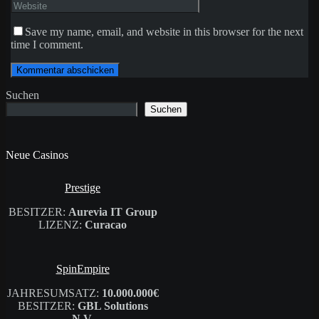
Save my name, email, and website in this browser for the next
time I comment.
Suchen
Suchen
Neue Casinos
Prestige
BESITZER:
Aurevia IT Group
LIZENZ:
Curacao
SpinEmpire
JAHRESUMSATZ:
10.000.000€
BESITZER:
GBL Solutions
N.V.