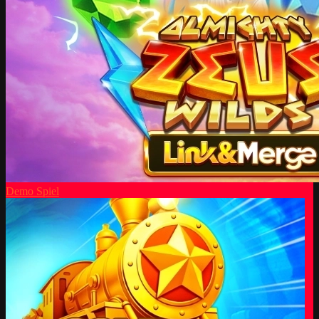
Demo Spiel