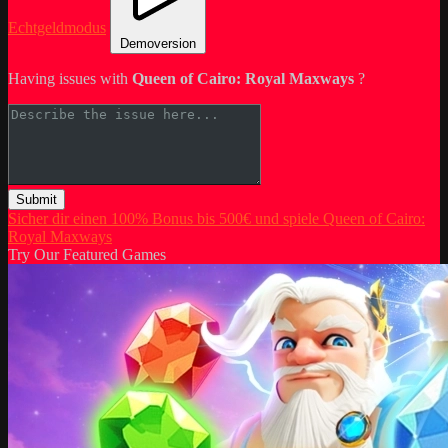
Echtgeldmodus
Demoversion
Having issues with
Queen of Cairo: Royal Maxways
?
Submit
Sicher dir einen 100% Bonus bis 500€ und spiele Queen of Cairo:
Royal Maxways
Try Our Featured Games