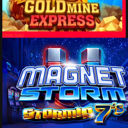
Demo Spiel