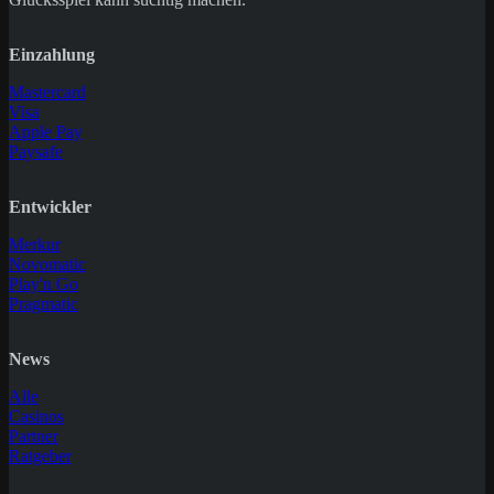
Einzahlung
Mastercard
Visa
Apple Pay
Paysafe
Entwickler
Merkur
Novomatic
Play'n Go
Pragmatic
News
Alle
Casinos
Partner
Ratgeber