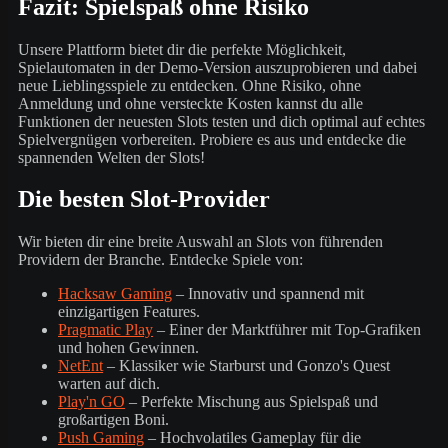
Fazit: Spielspaß ohne Risiko
Unsere Plattform bietet dir die perfekte Möglichkeit,
Spielautomaten in der Demo-Version auszuprobieren und dabei
neue Lieblingsspiele zu entdecken. Ohne Risiko, ohne
Anmeldung und ohne versteckte Kosten kannst du alle
Funktionen der neuesten Slots testen und dich optimal auf echtes
Spielvergnügen vorbereiten. Probiere es aus und entdecke die
spannenden Welten der Slots!
Die besten Slot-Provider
Wir bieten dir eine breite Auswahl an Slots von führenden
Providern der Branche. Entdecke Spiele von:
Hacksaw Gaming
– Innovativ und spannend mit
einzigartigen Features.
Pragmatic Play
– Einer der Marktführer mit Top-Grafiken
und hohen Gewinnen.
NetEnt
– Klassiker wie Starburst und Gonzo's Quest
warten auf dich.
Play'n GO
– Perfekte Mischung aus Spielspaß und
großartigen Boni.
Push Gaming
– Hochvolatiles Gameplay für die