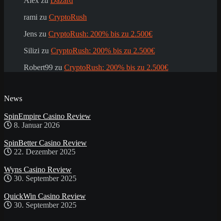
Alex
zu
Dazard
rami
zu
CryptoRush
Jens
zu
CryptoRush: 200% bis zu 2.500€
Silizi
zu
CryptoRush: 200% bis zu 2.500€
Robert99
zu
CryptoRush: 200% bis zu 2.500€
News
SpinEmpire Casino Review
8. Januar 2026
SpinBetter Casino Review
22. Dezember 2025
Wyns Casino Review
30. September 2025
QuickWin Casino Review
30. September 2025