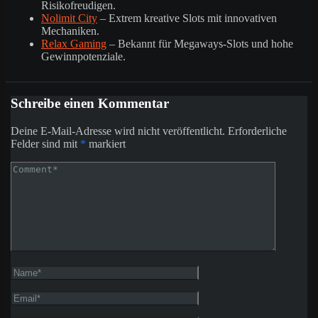
Risikofreudigen.
Nolimit City
– Extrem kreative Slots mit innovativen
Mechaniken.
Relax Gaming
– Bekannt für Megaways-Slots und hohe
Gewinnpotenziale.
Schreibe einen Kommentar
Deine E-Mail-Adresse wird nicht veröffentlicht.
Erforderliche
Felder sind mit
*
markiert