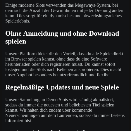
Einige moderne Slots verwenden das Megaways-System, bei
dem sich die Anzahl der Gewinnlinien mit jeder Drehung ändern
kann. Dies sorgt für ein dynamisches und abwechslungsreiches
Spielerlebnis.
Ohne Anmeldung und ohne Download
spielen
Unsere Plattform bietet dir den Vorteil, dass du alle Spiele direkt
im Browser spielen kannst, ohne dass du eine Software
herunterladen oder dich registrieren musst. Du kannst sofort
loslegen und die Slots nach Belieben ausprobieren. Dies macht
unser Angebot besonders benutzerfreundlich und flexibel.
Regelmäßige Updates und neue Spiele
Unsere Sammlung an Demo Slots wird ständig aktualisiert,
sodass du immer die neuesten und beliebtesten Titel spielen
kannst. Wir halten dich zudem über kommende
Neuerscheinungen auf dem Laufenden, sodass du immer bestens
informiert bist.