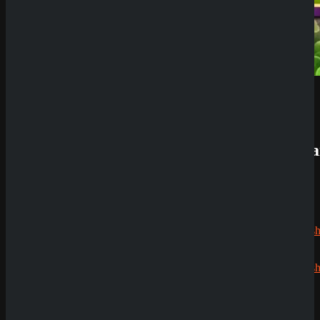
Review
QuickWin
Casino
Review
Betista
Casino
Review
Neueste
Kommenta
Alex
zu
Dazard
rami
zu
CryptoRus
Jens
zu
CryptoRush
200% bis
zu 2.500€
Silizi
zu