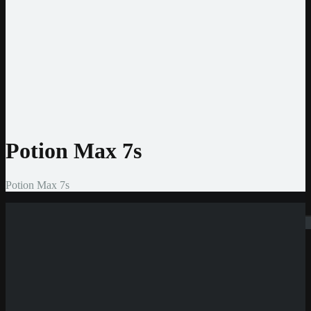
Jeton
CashtoCode
MiFinity
MuchBetter
Auszahlmethoden
Bank Überweisung
MasterCard
Visa
Skrill
Bitcoin
Potion Max 7s
Potion Max 7s
Suchen
Neue Casinos