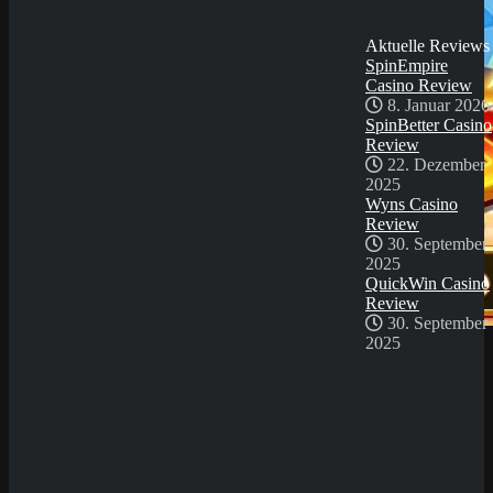
30. September
2025
Aktuelle Reviews
SpinEmpire
Casino Review
8. Januar 2026
SpinBetter Casino
Review
22. Dezember
2025
Wyns Casino
Review
30. September
2025
QuickWin Casino
Review
30. September
Demo Spiel
2025