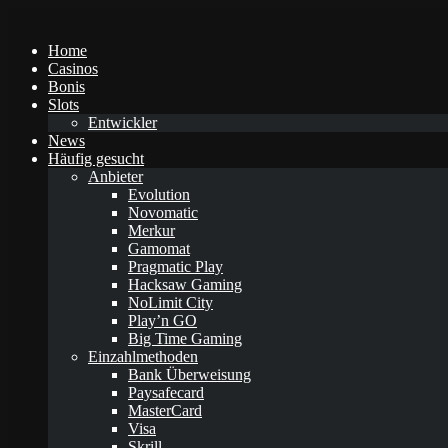
Home
Casinos
Bonis
Slots
Entwickler
News
Häufig gesucht
Anbieter
Evolution
Novomatic
Merkur
Gamomat
Pragmatic Play
Hacksaw Gaming
NoLimit City
Play’n GO
Big Time Gaming
Einzahlmethoden
Bank Überweisung
Paysafecard
MasterCard
Visa
Skrill