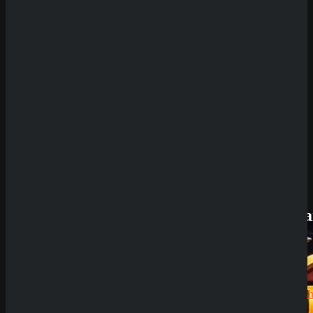
Review
SpinBetter
Casino
Echtgeldmodus
Review
Demoversion
Wyns
Casino
Having issues with
Pharaoh's Secret
?
Review
QuickWin
Casino
Review
Betista
Casino
Review
Submit
Sicher dir einen 100% Bonus bis 500€ und spiele
Neueste
Pharaoh's Secret
Try Our Featured Games
Kommenta
Alex
zu
Dazard
rami
zu
CryptoRus