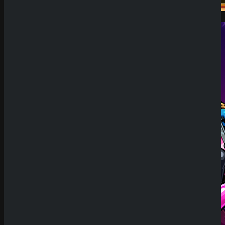
Demo Spiel