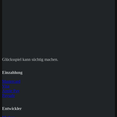
Save my name, email, and website in this
browser for the next time I comment.
Glücksspiel kann süchtig machen.
Einzahlung
Mastercard
Visa
Apple Pay
Paysafe
Entwickler