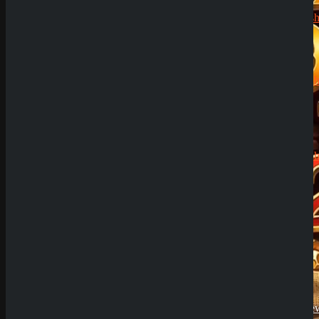
Jens
zu
CryptoRush
200% bis
zu 2.500€
Silizi
zu
CryptoRush
200% bis
zu 2.500€
Robert99
zu
CryptoRush
200% bis
zu 2.500€
News
SpinEmpire Casino
Review
8. Januar 2026
SpinBetter Casino
Review
22. Dezember
2025
Wyns Casino Revie