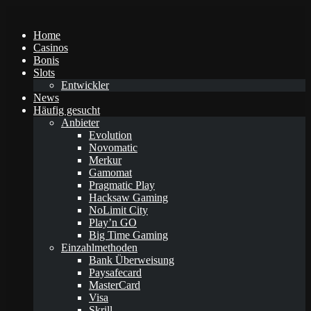
Home
Casinos
Bonis
Slots
Entwickler
News
Häufig gesucht
Anbieter
Evolution
Novomatic
Merkur
Gamomat
Pragmatic Play
Hacksaw Gaming
NoLimit City
Play’n GO
Big Time Gaming
Einzahlmethoden
Bank Überweisung
Paysafecard
MasterCard
Visa
Skrill