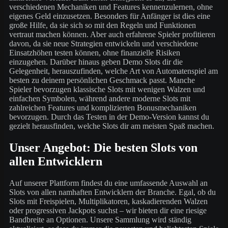
verschiedenen Mechaniken und Features kennenzulernen, ohne
eigenes Geld einzusetzen. Besonders für Anfänger ist dies eine
große Hilfe, da sie sich so mit den Regeln und Funktionen
vertraut machen können. Aber auch erfahrene Spieler profitieren
davon, da sie neue Strategien entwickeln und verschiedene
Einsatzhöhen testen können, ohne finanzielle Risiken
einzugehen. Darüber hinaus geben Demo Slots dir die
Gelegenheit, herauszufinden, welche Art von Automatenspiel am
besten zu deinem persönlichen Geschmack passt. Manche
Spieler bevorzugen klassische Slots mit wenigen Walzen und
einfachen Symbolen, während andere moderne Slots mit
zahlreichen Features und komplizierten Bonusmechaniken
bevorzugen. Durch das Testen in der Demo-Version kannst du
gezielt herausfinden, welche Slots dir am meisten Spaß machen.
Unser Angebot: Die besten Slots von
allen Entwicklern
Auf unserer Plattform findest du eine umfassende Auswahl an
Slots von allen namhaften Entwicklern der Branche. Egal, ob du
Slots mit Freispielen, Multiplikatoren, kaskadierenden Walzen
oder progressiven Jackpots suchst – wir bieten dir eine riesige
Bandbreite an Optionen. Unsere Sammlung wird ständig