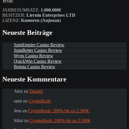
Wyns
JAHRESUMSATZ:
1.000.000€
BESITZER:
Liernin Enterprises LTD
LIZENZ:
Komoren (Anjouan)
Neueste Beiträge
SpinEmpire Casino Review
SpinBetter Casino Review
Wyns Casino Review
QuickWin Casino Review
Betista Casino Review
Neueste Kommentare
Alex
zu
Dazard
rami
zu
CryptoRush
Jens
zu
CryptoRush: 200% bis zu 2.500€
Silizi
zu
CryptoRush: 200% bis zu 2.500€