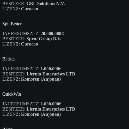
BESITZER:
GBL Solutions N.V.
LIZENZ:
Curacao
SpinBetter
JAHRESUMSATZ:
20.000.000€
BESITZER:
Sprut Group B.V.
LIZENZ:
Curacao
Betista
JAHRESUMSATZ:
1.000.000€
BESITZER:
Liernin Enterprises LTD
LIZENZ:
Komoren (Anjouan)
QuickWin
JAHRESUMSATZ:
1.000.000€
BESITZER:
Liernin Enterprises LTD
LIZENZ:
Komoren (Anjouan)