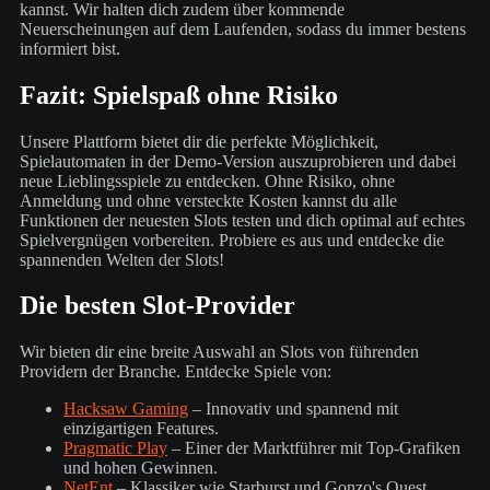
kannst. Wir halten dich zudem über kommende
Neuerscheinungen auf dem Laufenden, sodass du immer bestens
informiert bist.
Fazit: Spielspaß ohne Risiko
Unsere Plattform bietet dir die perfekte Möglichkeit,
Spielautomaten in der Demo-Version auszuprobieren und dabei
neue Lieblingsspiele zu entdecken. Ohne Risiko, ohne
Anmeldung und ohne versteckte Kosten kannst du alle
Funktionen der neuesten Slots testen und dich optimal auf echtes
Spielvergnügen vorbereiten. Probiere es aus und entdecke die
spannenden Welten der Slots!
Die besten Slot-Provider
Wir bieten dir eine breite Auswahl an Slots von führenden
Providern der Branche. Entdecke Spiele von:
Hacksaw Gaming
– Innovativ und spannend mit
einzigartigen Features.
Pragmatic Play
– Einer der Marktführer mit Top-Grafiken
und hohen Gewinnen.
NetEnt
– Klassiker wie Starburst und Gonzo's Quest