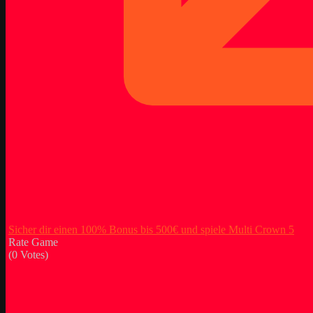
Sicher dir einen 100% Bonus bis 500€ und spiele Multi Crown 5
Rate Game
(
0
Votes)