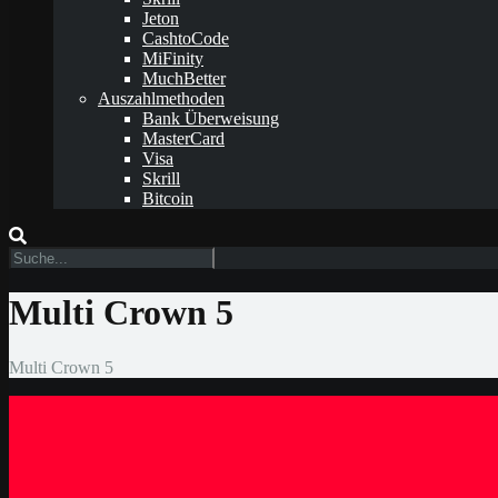
Jeton
CashtoCode
MiFinity
MuchBetter
Auszahlmethoden
Bank Überweisung
MasterCard
Visa
Skrill
Bitcoin
Multi Crown 5
Multi Crown 5