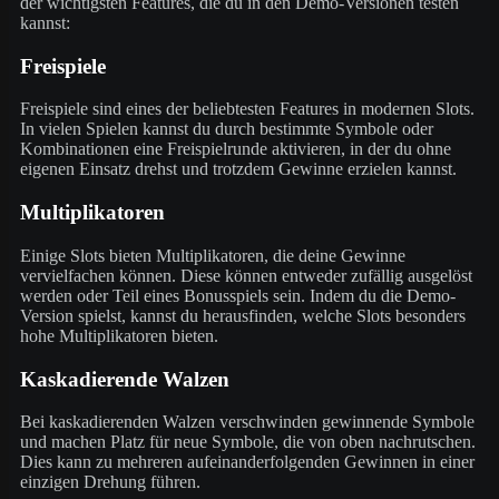
der wichtigsten Features, die du in den Demo-Versionen testen
kannst:
Freispiele
Freispiele sind eines der beliebtesten Features in modernen Slots.
In vielen Spielen kannst du durch bestimmte Symbole oder
Kombinationen eine Freispielrunde aktivieren, in der du ohne
eigenen Einsatz drehst und trotzdem Gewinne erzielen kannst.
Multiplikatoren
Einige Slots bieten Multiplikatoren, die deine Gewinne
vervielfachen können. Diese können entweder zufällig ausgelöst
werden oder Teil eines Bonusspiels sein. Indem du die Demo-
Version spielst, kannst du herausfinden, welche Slots besonders
hohe Multiplikatoren bieten.
Kaskadierende Walzen
Bei kaskadierenden Walzen verschwinden gewinnende Symbole
und machen Platz für neue Symbole, die von oben nachrutschen.
Dies kann zu mehreren aufeinanderfolgenden Gewinnen in einer
einzigen Drehung führen.