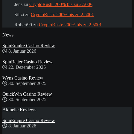
Jens
zu
CryptoRush: 200% bis zu 2.500€
Silizi
zu
CryptoRush: 200% bis zu 2.500€
Robert99
zu
CryptoRush: 200% bis zu 2.500€
News
SpinEmpire Casino Review
8. Januar 2026
SpinBetter Casino Review
22. Dezember 2025
Wyns Casino Review
30. September 2025
QuickWin Casino Review
30. September 2025
Aktuelle Reviews
SpinEmpire Casino Review
8. Januar 2026