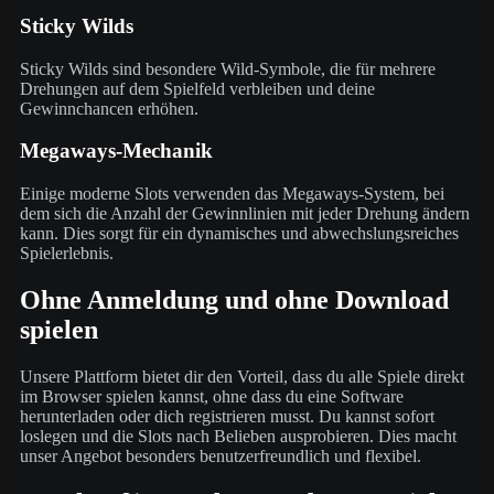
Sticky Wilds
Sticky Wilds sind besondere Wild-Symbole, die für mehrere
Drehungen auf dem Spielfeld verbleiben und deine
Gewinnchancen erhöhen.
Megaways-Mechanik
Einige moderne Slots verwenden das Megaways-System, bei
dem sich die Anzahl der Gewinnlinien mit jeder Drehung ändern
kann. Dies sorgt für ein dynamisches und abwechslungsreiches
Spielerlebnis.
Ohne Anmeldung und ohne Download
spielen
Unsere Plattform bietet dir den Vorteil, dass du alle Spiele direkt
im Browser spielen kannst, ohne dass du eine Software
herunterladen oder dich registrieren musst. Du kannst sofort
loslegen und die Slots nach Belieben ausprobieren. Dies macht
unser Angebot besonders benutzerfreundlich und flexibel.