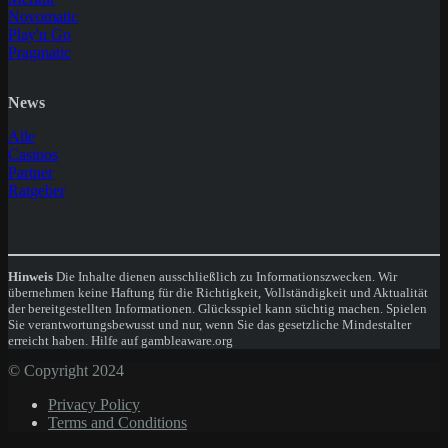
Novomatic
Play'n Go
Pragmatic
News
Alle
Casinos
Partner
Ratgeber
Hinweis
Die Inhalte dienen ausschließlich zu Informationszwecken. Wir
übernehmen keine Haftung für die Richtigkeit, Vollständigkeit und Aktualität
der bereitgestellten Informationen. Glücksspiel kann süchtig machen. Spielen
Sie verantwortungsbewusst und nur, wenn Sie das gesetzliche Mindestalter
erreicht haben. Hilfe auf gambleaware.org
© Copyright 2024
Privacy Policy
Terms and Conditions