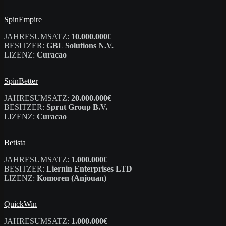
SpinEmpire
JAHRESUMSATZ:
10.000.000€
BESITZER:
GBL Solutions N.V.
LIZENZ:
Curacao
SpinBetter
JAHRESUMSATZ:
20.000.000€
BESITZER:
Sprut Group B.V.
LIZENZ:
Curacao
Betista
JAHRESUMSATZ:
1.000.000€
BESITZER:
Liernin Enterprises LTD
LIZENZ:
Komoren (Anjouan)
QuickWin
JAHRESUMSATZ:
1.000.000€