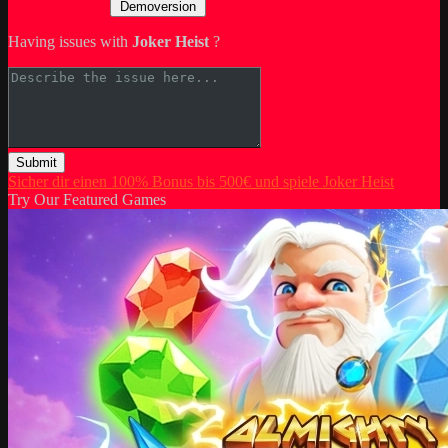
Demoversion
Having issues with
Joker Heist
?
Submit
Sicher dir einen 100% Bonus bis 500€ und spiele Joker Heist
Try Our Featured Games