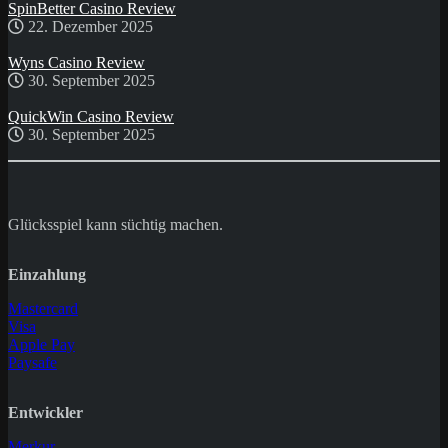
SpinBetter Casino Review
22. Dezember 2025
Wyns Casino Review
30. September 2025
QuickWin Casino Review
30. September 2025
Glücksspiel kann süchtig machen.
Einzahlung
Mastercard
Visa
Apple Pay
Paysafe
Entwickler
Merkur