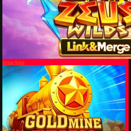
Demo Spiel