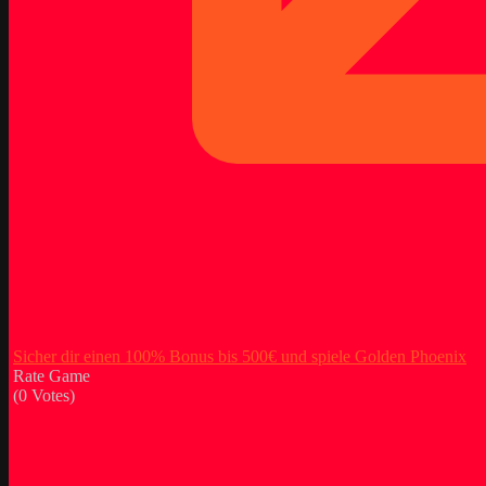
Sicher dir einen 100% Bonus bis 500€ und spiele Golden Phoenix
Rate Game
(
0
Votes)