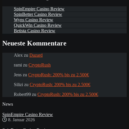
SpinEmpire Casino Review
SpinBetter Casino Review
Wyns Casino Review
QuickWin Casino Review
Betista Casino Review
Neueste Kommentare
Alex
zu
Dazard
rami
zu
CryptoRush
Jens
zu
CryptoRush: 200% bis zu 2.500€
Silizi
zu
CryptoRush: 200% bis zu 2.500€
Robert99
zu
CryptoRush: 200% bis zu 2.500€
News
SpinEmpire Casino Review
8. Januar 2026