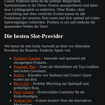
Unsere Plattform bietet dir die perfekte Möglichkeit,
Spielautomaten in der Demo-Version auszuprobieren und dabei
neue Lieblingsspiele zu entdecken. Ohne Risiko, ohne
Anmeldung und ohne versteckte Kosten kannst du alle
Funktionen der neuesten Slots testen und dich optimal auf echtes
Spielvergnügen vorbereiten. Probiere es aus und entdecke die
spannenden Welten der Slots!
Die besten Slot-Provider
Wir bieten dir eine breite Auswahl an Slots von führenden
Providern der Branche. Entdecke Spiele von:
Hacksaw Gaming
– Innovativ und spannend mit
einzigartigen Features.
Pragmatic Play
– Einer der Marktführer mit Top-Grafiken
und hohen Gewinnen.
NetEnt
– Klassiker wie Starburst und Gonzo's Quest
warten auf dich.
Play'n GO
– Perfekte Mischung aus Spielspaß und
großartigen Boni.
Push Gaming
– Hochvolatiles Gameplay für die
Risikofreudigen.
Nolimit City
– Extrem kreative Slots mit innovativen
Mechaniken.