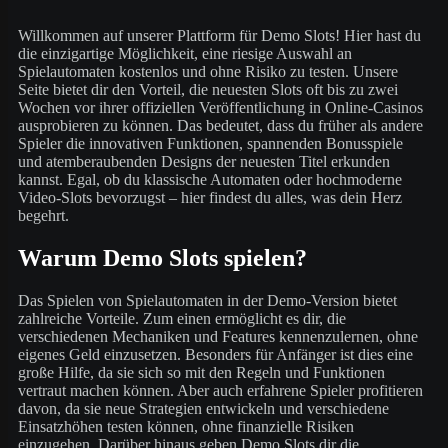
Willkommen auf unserer Plattform für Demo Slots! Hier hast du
die einzigartige Möglichkeit, eine riesige Auswahl an
Spielautomaten kostenlos und ohne Risiko zu testen. Unsere
Seite bietet dir den Vorteil, die neuesten Slots oft bis zu zwei
Wochen vor ihrer offiziellen Veröffentlichung in Online-Casinos
ausprobieren zu können. Das bedeutet, dass du früher als andere
Spieler die innovativen Funktionen, spannenden Bonusspiele
und atemberaubenden Designs der neuesten Titel erkunden
kannst. Egal, ob du klassische Automaten oder hochmoderne
Video-Slots bevorzugst – hier findest du alles, was dein Herz
begehrt.
Warum Demo Slots spielen?
Das Spielen von Spielautomaten in der Demo-Version bietet
zahlreiche Vorteile. Zum einen ermöglicht es dir, die
verschiedenen Mechaniken und Features kennenzulernen, ohne
eigenes Geld einzusetzen. Besonders für Anfänger ist dies eine
große Hilfe, da sie sich so mit den Regeln und Funktionen
vertraut machen können. Aber auch erfahrene Spieler profitieren
davon, da sie neue Strategien entwickeln und verschiedene
Einsatzhöhen testen können, ohne finanzielle Risiken
einzugehen. Darüber hinaus geben Demo Slots dir die