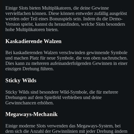
Einige Slots bieten Multiplikatoren, die deine Gewinne
vervielfachen können. Diese können entweder zufällig ausgelöst
werden oder Teil eines Bonusspiels sein. Indem du die Demo-
Version spielst, kannst du herausfinden, welche Slots besonders
hohe Multiplikatoren bieten.
Kaskadierende Walzen
Bei kaskadierenden Walzen verschwinden gewinnende Symbole
und machen Platz für neue Symbole, die von oben nachrutschen.
Dies kann zu mehreren aufeinanderfolgenden Gewinnen in einer
einzigen Drehung führen.
Sticky Wilds
Sticky Wilds sind besondere Wild-Symbole, die für mehrere
Drehungen auf dem Spielfeld verbleiben und deine
Gewinnchancen erhöhen.
Megaways-Mechanik
Einige moderne Slots verwenden das Megaways-System, bei
dem sich die Anzahl der Gewinnlinien mit jeder Drehung ändern