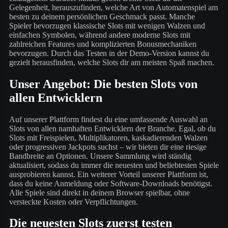
Gelegenheit, herauszufinden, welche Art von Automatenspiel am
besten zu deinem persönlichen Geschmack passt. Manche
Spieler bevorzugen klassische Slots mit wenigen Walzen und
einfachen Symbolen, während andere moderne Slots mit
zahlreichen Features und komplizierten Bonusmechaniken
bevorzugen. Durch das Testen in der Demo-Version kannst du
gezielt herausfinden, welche Slots dir am meisten Spaß machen.
Unser Angebot: Die besten Slots von
allen Entwicklern
Auf unserer Plattform findest du eine umfassende Auswahl an
Slots von allen namhaften Entwicklern der Branche. Egal, ob du
Slots mit Freispielen, Multiplikatoren, kaskadierenden Walzen
oder progressiven Jackpots suchst – wir bieten dir eine riesige
Bandbreite an Optionen. Unsere Sammlung wird ständig
aktualisiert, sodass du immer die neuesten und beliebtesten Spiele
ausprobieren kannst. Ein weiterer Vorteil unserer Plattform ist,
dass du keine Anmeldung oder Software-Downloads benötigst.
Alle Spiele sind direkt in deinem Browser spielbar, ohne
versteckte Kosten oder Verpflichtungen.
Die neuesten Slots zuerst testen