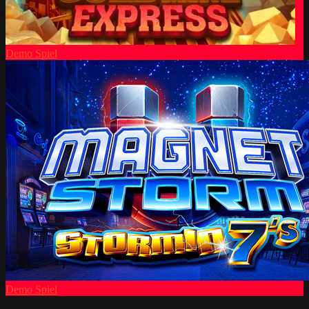
Demo Spiel
Demo Spiel