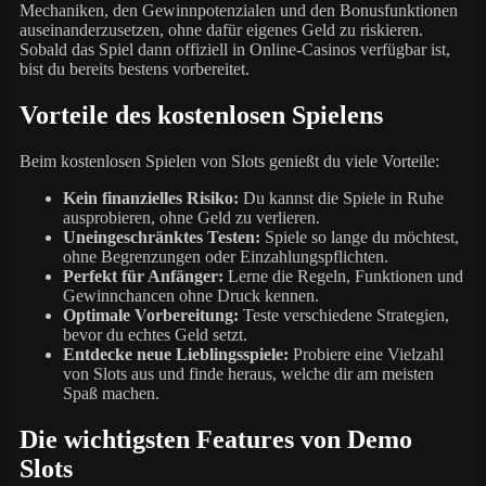
Mechaniken, den Gewinnpotenzialen und den Bonusfunktionen
auseinanderzusetzen, ohne dafür eigenes Geld zu riskieren.
Sobald das Spiel dann offiziell in Online-Casinos verfügbar ist,
bist du bereits bestens vorbereitet.
Vorteile des kostenlosen Spielens
Beim kostenlosen Spielen von Slots genießt du viele Vorteile:
Kein finanzielles Risiko:
Du kannst die Spiele in Ruhe
ausprobieren, ohne Geld zu verlieren.
Uneingeschränktes Testen:
Spiele so lange du möchtest,
ohne Begrenzungen oder Einzahlungspflichten.
Perfekt für Anfänger:
Lerne die Regeln, Funktionen und
Gewinnchancen ohne Druck kennen.
Optimale Vorbereitung:
Teste verschiedene Strategien,
bevor du echtes Geld setzt.
Entdecke neue Lieblingsspiele:
Probiere eine Vielzahl
von Slots aus und finde heraus, welche dir am meisten
Spaß machen.
Die wichtigsten Features von Demo
Slots