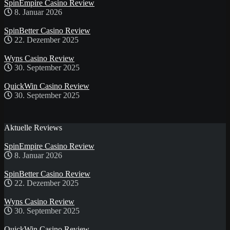
SpinEmpire Casino Review
8. Januar 2026
SpinBetter Casino Review
22. Dezember 2025
Wyns Casino Review
30. September 2025
QuickWin Casino Review
30. September 2025
Aktuelle Reviews
SpinEmpire Casino Review
8. Januar 2026
SpinBetter Casino Review
22. Dezember 2025
Wyns Casino Review
30. September 2025
QuickWin Casino Review