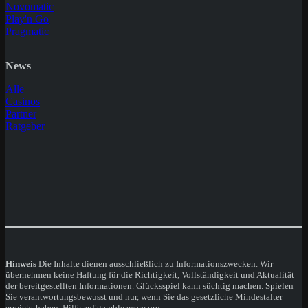
Novomatic
Play'n Go
Pragmatic
News
Alle
Casinos
Partner
Ratgeber
Hinweis
Die Inhalte dienen ausschließlich zu Informationszwecken. Wir
übernehmen keine Haftung für die Richtigkeit, Vollständigkeit und Aktualität
der bereitgestellten Informationen. Glücksspiel kann süchtig machen. Spielen
Sie verantwortungsbewusst und nur, wenn Sie das gesetzliche Mindestalter
erreicht haben. Hilfe auf gambleaware.org