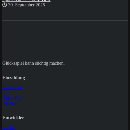
30. September 2025
Glücksspiel kann süchtig machen.
Einzahlung
Mastercard
Visa
Apple Pay
Paysafe
Entwickler
Merkur