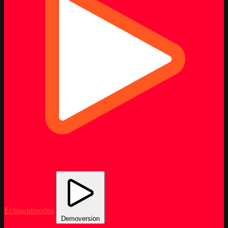
Echtgeldmodus
Demoversion