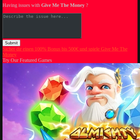
Having issues with
Give Me The Money
?
Submit
Sicher dir einen 100% Bonus bis 500€ und spiele Give Me The
Money
Try Our Featured Games