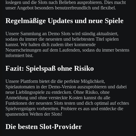
loslegen und die Slots nach Belieben ausprobieren. Dies macht
unser Angebot besonders benutzerfreundlich und flexibel.
Regelmäßige Updates und neue Spiele
Unsere Sammlung an Demo Slots wird ständig aktualisiert,
sodass du immer die neuesten und beliebtesten Titel spielen
kannst. Wir halten dich zudem über kommende
Neuerscheinungen auf dem Laufenden, sodass du immer bestens
informiert bist.
Fazit: Spielspaß ohne Risiko
Unsere Plattform bietet dir die perfekte Möglichkeit,
Spielautomaten in der Demo-Version auszuprobieren und dabei
neue Lieblingsspiele zu entdecken. Ohne Risiko, ohne
Anmeldung und ohne versteckte Kosten kannst du alle
Funktionen der neuesten Slots testen und dich optimal auf echtes
Spielvergnügen vorbereiten. Probiere es aus und entdecke die
spannenden Welten der Slots!
Die besten Slot-Provider