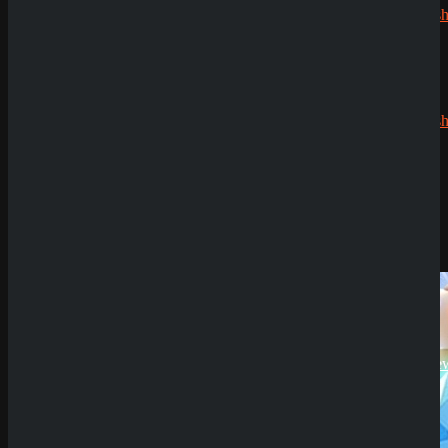
CryptoRush
200% bis
Echtgeldmodus
zu 2.500€
Demoversion
Robert99
Having issues with
Eye Strike
?
zu
CryptoRush
200% bis
zu 2.500€
Submit
News
Sicher dir einen 100% Bonus bis 500€ und spiele
SpinEmpire Casino
Eye Strike
Review
Try Our Featured Games
8. Januar 2026
SpinBetter Casino
Review
22. Dezember
2025
Wyns Casino Revie
30. September
2025
QuickWin Casino
Review