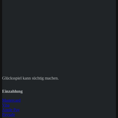
Save my name, email, and website in this
browser for the next time I comment.
Glücksspiel kann süchtig machen.
Einzahlung
Mastercard
Visa
Apple Pay
Paysafe