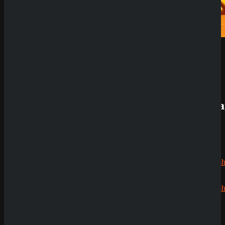
Review
QuickWin
Casino
Review
Betista
Casino
Review
Neueste
Kommenta
Alex
zu
Dazard
rami
zu
CryptoRus
Jens
zu
CryptoRush
200% bis
zu 2.500€
Silizi
zu