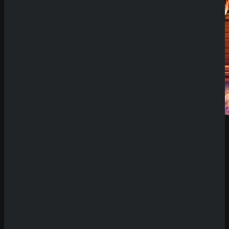
Demo Spiel
Willkommen auf unserer Plattform für Demo
Slots! Hier hast du die einzigartige Möglichkeit,
eine riesige Auswahl an Spielautomaten
kostenlos und ohne Risiko zu testen. Unsere
Seite bietet dir den Vorteil, die neuesten Slots
oft bis zu zwei Wochen vor ihrer offiziellen
Veröffentlichung in Online-Casinos
ausprobieren zu können. Das bedeutet, dass du
früher als andere Spieler die innovativen