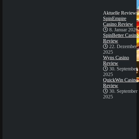
30. September
2025
Aktuelle Reviews
SpinEmpire
Casino Review
8. Januar 2026
SpinBetter Casino
Review
22. Dezember
2025
Wyns Casino
Review
30. September
2025
QuickWin Casino
Review
Demo Spiel
30. September
2025