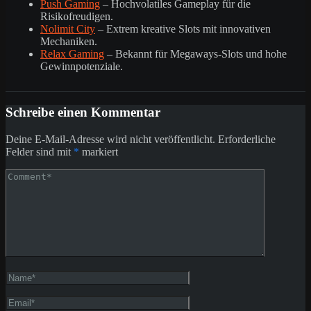
Push Gaming
– Hochvolatiles Gameplay für die
Risikofreudigen.
Nolimit City
– Extrem kreative Slots mit innovativen
Mechaniken.
Relax Gaming
– Bekannt für Megaways-Slots und hohe
Gewinnpotenziale.
Schreibe einen Kommentar
Deine E-Mail-Adresse wird nicht veröffentlicht.
Erforderliche
Felder sind mit
*
markiert