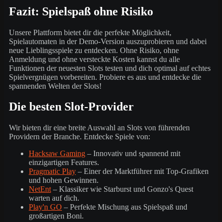
Fazit: Spielspaß ohne Risiko
Unsere Plattform bietet dir die perfekte Möglichkeit,
Spielautomaten in der Demo-Version auszuprobieren und dabei
neue Lieblingsspiele zu entdecken. Ohne Risiko, ohne
Anmeldung und ohne versteckte Kosten kannst du alle
Funktionen der neuesten Slots testen und dich optimal auf echtes
Spielvergnügen vorbereiten. Probiere es aus und entdecke die
spannenden Welten der Slots!
Die besten Slot-Provider
Wir bieten dir eine breite Auswahl an Slots von führenden
Providern der Branche. Entdecke Spiele von:
Hacksaw Gaming
– Innovativ und spannend mit
einzigartigen Features.
Pragmatic Play
– Einer der Marktführer mit Top-Grafiken
und hohen Gewinnen.
NetEnt
– Klassiker wie Starburst und Gonzo's Quest
warten auf dich.
Play'n GO
– Perfekte Mischung aus Spielspaß und
großartigen Boni.