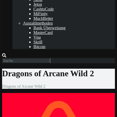
Jeton
CashtoCode
MiFinity
MuchBetter
Auszahlmethoden
Bank Überweisung
MasterCard
Visa
Skrill
Bitcoin
Dragons of Arcane Wild 2
Dragons of Arcane Wild 2