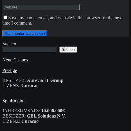
Save my name, email, and website in this browser for the next
time I comment.
Suchen
Suchen
Neue Casinos
Prestige
BESITZER:
Aurevia IT Group
LIZENZ:
Curacao
SpinEmpire
JAHRESUMSATZ:
10.000.000€
BESITZER:
GBL Solutions N.V.
LIZENZ:
Curacao