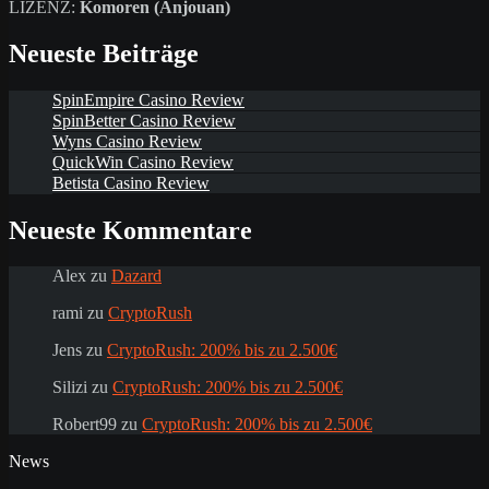
LIZENZ:
Komoren (Anjouan)
Neueste Beiträge
SpinEmpire Casino Review
SpinBetter Casino Review
Wyns Casino Review
QuickWin Casino Review
Betista Casino Review
Neueste Kommentare
Alex
zu
Dazard
rami
zu
CryptoRush
Jens
zu
CryptoRush: 200% bis zu 2.500€
Silizi
zu
CryptoRush: 200% bis zu 2.500€
Robert99
zu
CryptoRush: 200% bis zu 2.500€
News