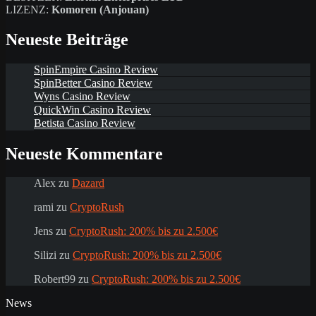
LIZENZ:
Komoren (Anjouan)
Neueste Beiträge
SpinEmpire Casino Review
SpinBetter Casino Review
Wyns Casino Review
QuickWin Casino Review
Betista Casino Review
Neueste Kommentare
Alex
zu
Dazard
rami
zu
CryptoRush
Jens
zu
CryptoRush: 200% bis zu 2.500€
Silizi
zu
CryptoRush: 200% bis zu 2.500€
Robert99
zu
CryptoRush: 200% bis zu 2.500€
News