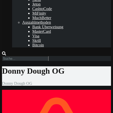
Jeton
CashtoCode
MiFinity
MuchBetter
Auszahlmethoden
Bank Überweisung
MasterCard
Visa
Skrill
Bitcoin
Donny Dough OG
Donny Dough OG