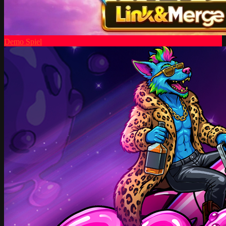
Demo Spiel