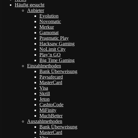
Häufig gesucht
Anbieter
Evolution
Novomatic
Merkur
Gamomat
Pragmatic Play
Hacksaw Gaming
NoLimit City
Play’n GO
Big Time Gaming
Einzahlmethoden
Bank Überweisung
Paysafecard
MasterCard
Visa
Skrill
Jeton
CashtoCode
MiFinity
MuchBetter
Auszahlmethoden
Bank Überweisung
MasterCard
Visa