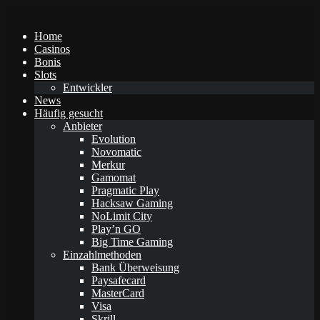
Home
Casinos
Bonis
Slots
Entwickler
News
Häufig gesucht
Anbieter
Evolution
Novomatic
Merkur
Gamomat
Pragmatic Play
Hacksaw Gaming
NoLimit City
Play’n GO
Big Time Gaming
Einzahlmethoden
Bank Überweisung
Paysafecard
MasterCard
Visa
Skrill