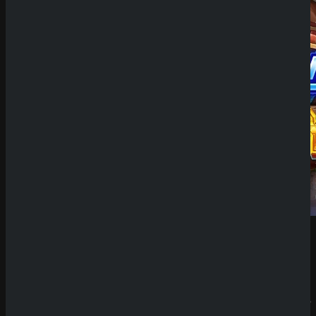
Neueste
Beiträge
SpinEmpir
e Casino