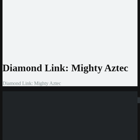
Jeton
CashtoCode
MiFinity
MuchBetter
Auszahlmethoden
Bank Überweisung
MasterCard
Visa
Skrill
Bitcoin
Diamond Link: Mighty Aztec
Diamond Link: Mighty Aztec
Suchen
Neue Casinos