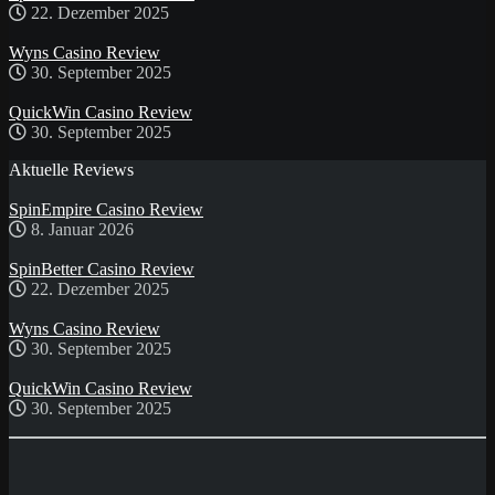
22. Dezember 2025
Wyns Casino Review
30. September 2025
QuickWin Casino Review
30. September 2025
Aktuelle Reviews
SpinEmpire Casino Review
8. Januar 2026
SpinBetter Casino Review
22. Dezember 2025
Wyns Casino Review
30. September 2025
QuickWin Casino Review
30. September 2025