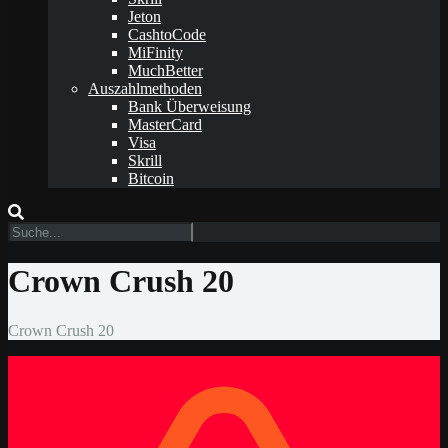
Jeton
CashtoCode
MiFinity
MuchBetter
Auszahlmethoden
Bank Überweisung
MasterCard
Visa
Skrill
Bitcoin
Crown Crush 20
Crown Crush 20