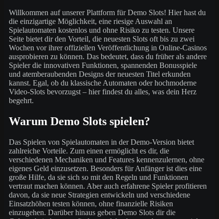
Willkommen auf unserer Plattform für Demo Slots! Hier hast du
die einzigartige Möglichkeit, eine riesige Auswahl an
Spielautomaten kostenlos und ohne Risiko zu testen. Unsere
Seite bietet dir den Vorteil, die neuesten Slots oft bis zu zwei
Wochen vor ihrer offiziellen Veröffentlichung in Online-Casinos
ausprobieren zu können. Das bedeutet, dass du früher als andere
Spieler die innovativen Funktionen, spannenden Bonusspiele
und atemberaubenden Designs der neuesten Titel erkunden
kannst. Egal, ob du klassische Automaten oder hochmoderne
Video-Slots bevorzugst – hier findest du alles, was dein Herz
begehrt.
Warum Demo Slots spielen?
Das Spielen von Spielautomaten in der Demo-Version bietet
zahlreiche Vorteile. Zum einen ermöglicht es dir, die
verschiedenen Mechaniken und Features kennenzulernen, ohne
eigenes Geld einzusetzen. Besonders für Anfänger ist dies eine
große Hilfe, da sie sich so mit den Regeln und Funktionen
vertraut machen können. Aber auch erfahrene Spieler profitieren
davon, da sie neue Strategien entwickeln und verschiedene
Einsatzhöhen testen können, ohne finanzielle Risiken
einzugehen. Darüber hinaus geben Demo Slots dir die