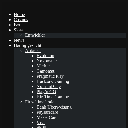
Home
Casinos
Bonis
Slots
Entwickler
News
Häufig gesucht
Anbieter
Evolution
Novomatic
Merkur
Gamomat
Pragmatic Play
Hacksaw Gaming
NoLimit City
Play’n GO
Big Time Gaming
Einzahlmethoden
Bank Überweisung
Paysafecard
MasterCard
Visa
Skrill