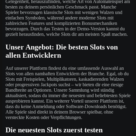
Gelegenheit, herauszufinden, welche Art von Automatenspiel am
besten zu deinem persönlichen Geschmack passt. Manche
Spieler bevorzugen klassische Slots mit wenigen Walzen und
einfachen Symbolen, während andere moderne Slots mit
zahlreichen Features und komplizierten Bonusmechaniken
bevorzugen. Durch das Testen in der Demo-Version kannst du
gezielt herausfinden, welche Slots dir am meisten Spaß machen.
Unser Angebot: Die besten Slots von
allen Entwicklern
Auf unserer Plattform findest du eine umfassende Auswahl an
Slots von allen namhaften Entwicklern der Branche. Egal, ob du
Slots mit Freispielen, Multiplikatoren, kaskadierenden Walzen
oder progressiven Jackpots suchst – wir bieten dir eine riesige
Bandbreite an Optionen. Unsere Sammlung wird ständig
aktualisiert, sodass du immer die neuesten und beliebtesten Spiele
ausprobieren kannst. Ein weiterer Vorteil unserer Plattform ist,
dass du keine Anmeldung oder Software-Downloads benötigst.
Alle Spiele sind direkt in deinem Browser spielbar, ohne
versteckte Kosten oder Verpflichtungen.
Die neuesten Slots zuerst testen