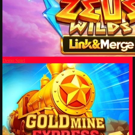
Demo Spiel