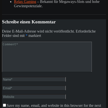
Relax Gaming
– Bekannt für Megaways-Slots und hohe
Gewinnpotenziale.
Schreibe einen Kommentar
Deine E-Mail-Adresse wird nicht veröffentlicht.
Erforderliche
Felder sind mit
*
markiert
Save my name, email, and website in this browser for the next