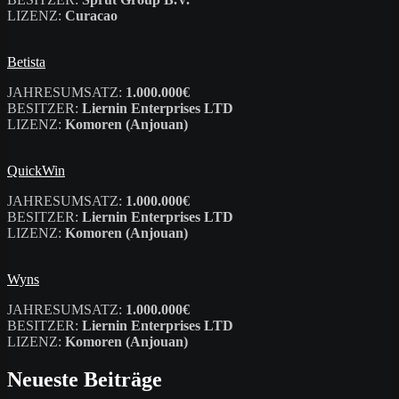
LIZENZ:
Curacao
Betista
JAHRESUMSATZ:
1.000.000€
BESITZER:
Liernin Enterprises LTD
LIZENZ:
Komoren (Anjouan)
QuickWin
JAHRESUMSATZ:
1.000.000€
BESITZER:
Liernin Enterprises LTD
LIZENZ:
Komoren (Anjouan)
Wyns
JAHRESUMSATZ:
1.000.000€
BESITZER:
Liernin Enterprises LTD
LIZENZ:
Komoren (Anjouan)
Neueste Beiträge