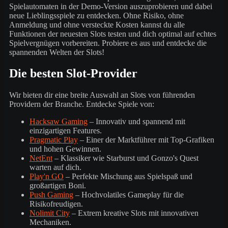
Spielautomaten in der Demo-Version auszuprobieren und dabei
neue Lieblingsspiele zu entdecken. Ohne Risiko, ohne
Anmeldung und ohne versteckte Kosten kannst du alle
Funktionen der neuesten Slots testen und dich optimal auf echtes
Spielvergnügen vorbereiten. Probiere es aus und entdecke die
spannenden Welten der Slots!
Die besten Slot-Provider
Wir bieten dir eine breite Auswahl an Slots von führenden
Providern der Branche. Entdecke Spiele von:
Hacksaw Gaming
– Innovativ und spannend mit
einzigartigen Features.
Pragmatic Play
– Einer der Marktführer mit Top-Grafiken
und hohen Gewinnen.
NetEnt
– Klassiker wie Starburst und Gonzo's Quest
warten auf dich.
Play'n GO
– Perfekte Mischung aus Spielspaß und
großartigen Boni.
Push Gaming
– Hochvolatiles Gameplay für die
Risikofreudigen.
Nolimit City
– Extrem kreative Slots mit innovativen
Mechaniken.