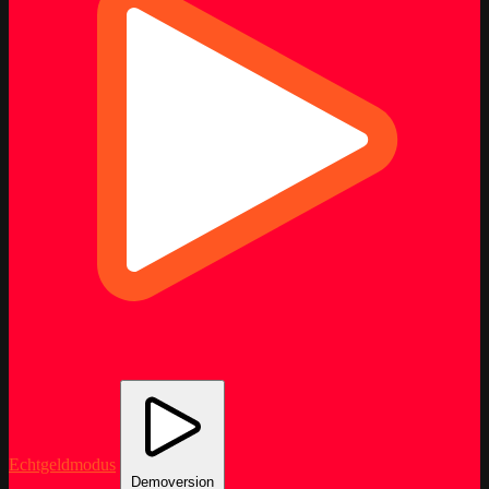
Echtgeldmodus
Demoversion