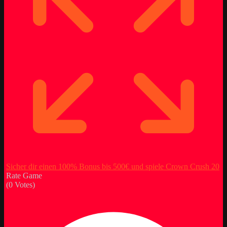
Sicher dir einen 100% Bonus bis 500€ und spiele Crown Crush 20
Rate Game
(
0
Votes)