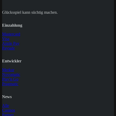
Glücksspiel kann süchtig machen.
Einzahlung
Mastercard
Visa
Apple Pay
Paysafe
Entwickler
Merkur
Novomatic
Play'n Go
Pragmatic
News
Alle
Casinos
Partner