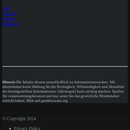
Alle
Casinos
Partner
Ratgeber
Hinweis
Die Inhalte dienen ausschließlich zu Informationszwecken. Wir
übernehmen keine Haftung für die Richtigkeit, Vollständigkeit und Aktualität
der bereitgestellten Informationen. Glücksspiel kann süchtig machen. Spielen
Sie verantwortungsbewusst und nur, wenn Sie das gesetzliche Mindestalter
erreicht haben. Hilfe auf gambleaware.org
© Copyright 2024
Privacy Policy