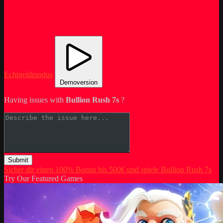
Echtgeldmodus
Demoversion
Having issues with
Bullion Rush 7s
?
Submit
Sicher dir einen 100% Bonus bis 500€ und spiele Bullion Rush 7s
Try Our Featured Games