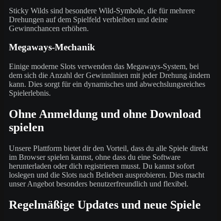
Sticky Wilds sind besondere Wild-Symbole, die für mehrere
Drehungen auf dem Spielfeld verbleiben und deine
Gewinnchancen erhöhen.
Megaways-Mechanik
Einige moderne Slots verwenden das Megaways-System, bei
dem sich die Anzahl der Gewinnlinien mit jeder Drehung ändern
kann. Dies sorgt für ein dynamisches und abwechslungsreiches
Spielerlebnis.
Ohne Anmeldung und ohne Download
spielen
Unsere Plattform bietet dir den Vorteil, dass du alle Spiele direkt
im Browser spielen kannst, ohne dass du eine Software
herunterladen oder dich registrieren musst. Du kannst sofort
loslegen und die Slots nach Belieben ausprobieren. Dies macht
unser Angebot besonders benutzerfreundlich und flexibel.
Regelmäßige Updates und neue Spiele