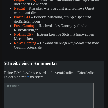
und hohen Gewinnen.
NetEnt
– Klassiker wie Starburst und Gonzo's Quest
warten auf dich.
Play'n GO
– Perfekte Mischung aus Spielspaß und
großartigen Boni.
Push Gaming
– Hochvolatiles Gameplay für die
Risikofreudigen.
Nolimit City
– Extrem kreative Slots mit innovativen
Mechaniken.
Relax Gaming
– Bekannt für Megaways-Slots und hohe
Gewinnpotenziale.
Schreibe einen Kommentar
Deine E-Mail-Adresse wird nicht veröffentlicht.
Erforderliche
Felder sind mit
*
markiert