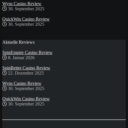
Wyns Casino Review
30. September 2025
QuickWin Casino Review
30. September 2025
Aktuelle Reviews
SpinEmpire Casino Review
8. Januar 2026
SpinBetter Casino Review
22. Dezember 2025
Wyns Casino Review
30. September 2025
QuickWin Casino Review
30. September 2025