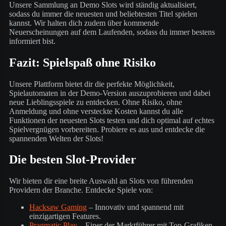
Unsere Sammlung an Demo Slots wird ständig aktualisiert,
sodass du immer die neuesten und beliebtesten Titel spielen
kannst. Wir halten dich zudem über kommende
Neuerscheinungen auf dem Laufenden, sodass du immer bestens
informiert bist.
Fazit: Spielspaß ohne Risiko
Unsere Plattform bietet dir die perfekte Möglichkeit,
Spielautomaten in der Demo-Version auszuprobieren und dabei
neue Lieblingsspiele zu entdecken. Ohne Risiko, ohne
Anmeldung und ohne versteckte Kosten kannst du alle
Funktionen der neuesten Slots testen und dich optimal auf echtes
Spielvergnügen vorbereiten. Probiere es aus und entdecke die
spannenden Welten der Slots!
Die besten Slot-Provider
Wir bieten dir eine breite Auswahl an Slots von führenden
Providern der Branche. Entdecke Spiele von:
Hacksaw Gaming
– Innovativ und spannend mit
einzigartigen Features.
Pragmatic Play
– Einer der Marktführer mit Top-Grafiken