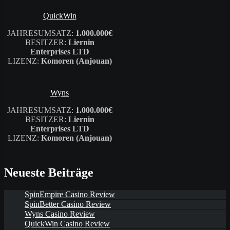
QuickWin
JAHRESUMSATZ:
1.000.000€
BESITZER:
Liernin
Enterprises LTD
LIZENZ:
Komoren (Anjouan)
Wyns
JAHRESUMSATZ:
1.000.000€
BESITZER:
Liernin
Enterprises LTD
LIZENZ:
Komoren (Anjouan)
Neueste Beiträge
SpinEmpire Casino Review
SpinBetter Casino Review
Wyns Casino Review
QuickWin Casino Review