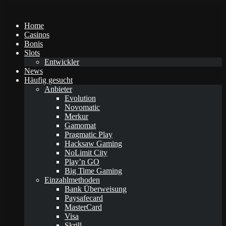
Home
Casinos
Bonis
Slots
Entwickler
News
Häufig gesucht
Anbieter
Evolution
Novomatic
Merkur
Gamomat
Pragmatic Play
Hacksaw Gaming
NoLimit City
Play’n GO
Big Time Gaming
Einzahlmethoden
Bank Überweisung
Paysafecard
MasterCard
Visa
Skrill