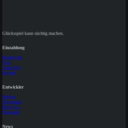
Glücksspiel kann süchtig machen.
Einzahlung
Mastercard
Visa
Apple Pay
Paysafe
Entwickler
Merkur
Novomatic
Play'n Go
Pragmatic
News