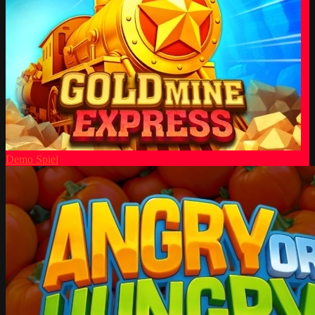
Demo Spiel