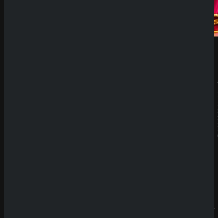
Neueste
Beiträge
SpinEmpir
e Casino