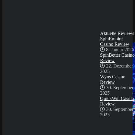
30. September
2025
QuickWin Casino
Review
30. September
2025
Aktuelle Reviews
SpinEmpire
Demo Spiel
Casino Review
8. Januar 2026
SpinBetter Casino
Review
22. Dezember
2025
Wyns Casino
Review
30. September
2025
QuickWin Casino
Review
30. September
2025