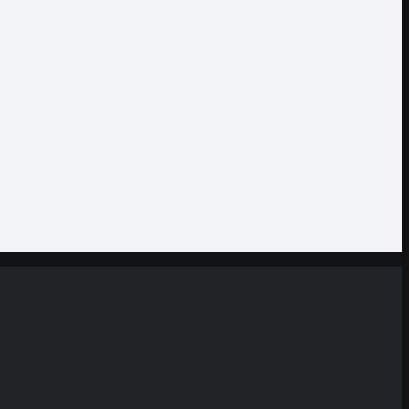
Suchen
Suchen
Neue Casinos
Prestige