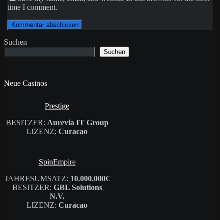
time I comment.
Suchen
Suchen
Neue Casinos
Prestige
BESITZER:
Aurevia IT Group
LIZENZ:
Curacao
SpinEmpire
JAHRESUMSATZ:
10.000.000€
BESITZER:
GBL Solutions
N.V.
LIZENZ:
Curacao