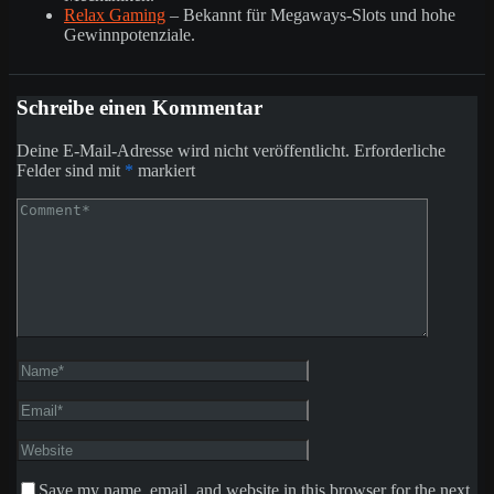
Relax Gaming
– Bekannt für Megaways-Slots und hohe
Gewinnpotenziale.
Schreibe einen Kommentar
Deine E-Mail-Adresse wird nicht veröffentlicht.
Erforderliche
Felder sind mit
*
markiert
Save my name, email, and website in this browser for the next