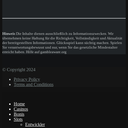
Hinweis
Die Inhalte dienen ausschließlich zu Informationszwecken. Wir
übernehmen keine Haftung für die Richtigkeit, Vollständigkeit und Aktualität
der bereitgestellten Informationen. Glücksspiel kann süchtig machen. Spielen
Sie verantwortungsbewusst und nur, wenn Sie das gesetzliche Mindestalter
erreicht haben. Hilfe auf gambleaware.org
© Copyright 2024
Privacy Policy
Terms and Conditions
Home
Casinos
Bonis
Slots
Entwickler