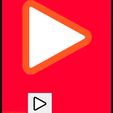
Echtgeldmodus