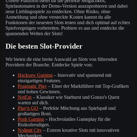
Unsere Plattform bietet dir die perfekte Möglichkeit,
Spielautomaten in der Demo-Version auszuprobieren und dabei
neue Lieblingsspiele zu entdecken. Ohne Risiko, ohne
Anmeldung und ohne versteckte Kosten kannst du alle
Funktionen der neuesten Slots testen und dich optimal auf echtes
Spielvergnügen vorbereiten. Probiere es aus und entdecke die
spannenden Welten der Slots!
Die besten Slot-Provider
Wir bieten dir eine breite Auswahl an Slots von führenden
Providern der Branche. Entdecke Spiele von:
Hacksaw Gaming
– Innovativ und spannend mit
einzigartigen Features.
Pragmatic Play
– Einer der Marktführer mit Top-Grafiken
und hohen Gewinnen.
NetEnt
– Klassiker wie Starburst und Gonzo's Quest
warten auf dich.
Play'n GO
– Perfekte Mischung aus Spielspaß und
großartigen Boni.
Push Gaming
– Hochvolatiles Gameplay für die
Risikofreudigen.
Nolimit City
– Extrem kreative Slots mit innovativen
Mechaniken.