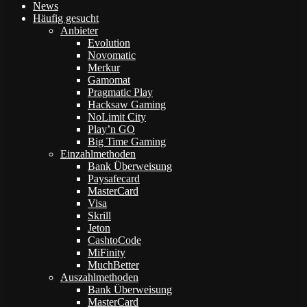
News
Häufig gesucht
Anbieter
Evolution
Novomatic
Merkur
Gamomat
Pragmatic Play
Hacksaw Gaming
NoLimit City
Play’n GO
Big Time Gaming
Einzahlmethoden
Bank Überweisung
Paysafecard
MasterCard
Visa
Skrill
Jeton
CashtoCode
MiFinity
MuchBetter
Auszahlmethoden
Bank Überweisung
MasterCard