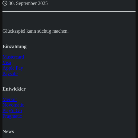
30. September 2025
Glücksspiel kann süchtig machen.
Einzahlung
Mastercard
Visa
Apple Pay
Paysafe
Entwickler
Merkur
Novomatic
Play'n Go
Pragmatic
News