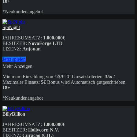
18+
*Neukundenangebot
SpiNight
JAHRESUMSATZ:
1.000.000€
BESITZER:
NovaForge LTD
LIZENZ:
Anjouan
Jetzt spielen
Mehr Anzeigen
Minimum Einzahlung von €/$/£20! Umsatzkriterien:
35x
/
Maximaler Einsatz:
5€
Bonus wird Automatisch gutgeschrieben.
18+
*Neukundenangebot
BillyBillion
JAHRESUMSATZ:
1.000.000€
BESITZER:
Hollycorn N.V.
LIZENZ:
Curacao (CIL)