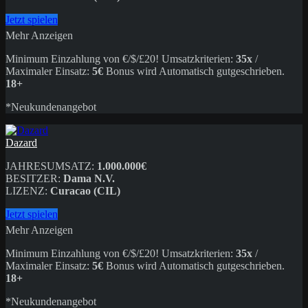
Jetzt spielen
Mehr Anzeigen
Minimum Einzahlung von €/$/£20! Umsatzkriterien:
35x
/
Maximaler Einsatz:
5€
Bonus wird Automatisch gutgeschrieben.
18+
*Neukundenangebot
Dazard
JAHRESUMSATZ:
1.000.000€
BESITZER:
Dama N.V.
LIZENZ:
Curacao (CIL)
Jetzt spielen
Mehr Anzeigen
Minimum Einzahlung von €/$/£20! Umsatzkriterien:
35x
/
Maximaler Einsatz:
5€
Bonus wird Automatisch gutgeschrieben.
18+
*Neukundenangebot