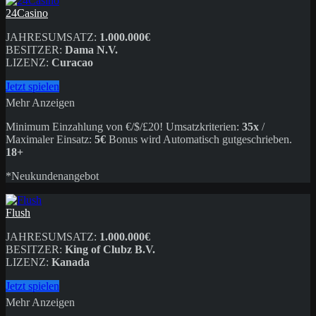
24Casino
JAHRESUMSATZ:
1.000.000€
BESITZER:
Dama N.V.
LIZENZ:
Curacao
Jetzt spielen
Mehr Anzeigen
Minimum Einzahlung von €/$/£20! Umsatzkriterien:
35x
/
Maximaler Einsatz:
5€
Bonus wird Automatisch gutgeschrieben.
18+
*Neukundenangebot
Flush
JAHRESUMSATZ:
1.000.000€
BESITZER:
King of Clubz B.V.
LIZENZ:
Kanada
Jetzt spielen
Mehr Anzeigen