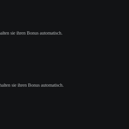
lten sie ihren Bonus automatisch.
alten sie ihren Bonus automatisch.