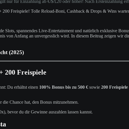
lt nur für Einzahlung ab €/$/£20 oder höher! Nach Ersteinzahlung erha
 200 Freispiele! Tolle Reload-Boni, Cashback & Drops & Wins warten
nde Slots, spannendes Live-Entertainment und natürlich exklusive Bo
bnis von Anfang an unvergesslich wird. In diesem Beitrag zeigen wir di
cht (2025)
 200 Freispiele
hnt: Du erhältst einen
100% Bonus bis zu 500 €
sowie
200 Freispiele
eler die Chance hat, den Bonus mitzunehmen.
x), bevor du dir Gewinne auszahlen lassen kannst.
ta