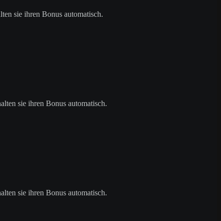
ten sie ihren Bonus automatisch.
lten sie ihren Bonus automatisch.
lten sie ihren Bonus automatisch.