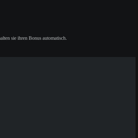
lten sie ihren Bonus automatisch.