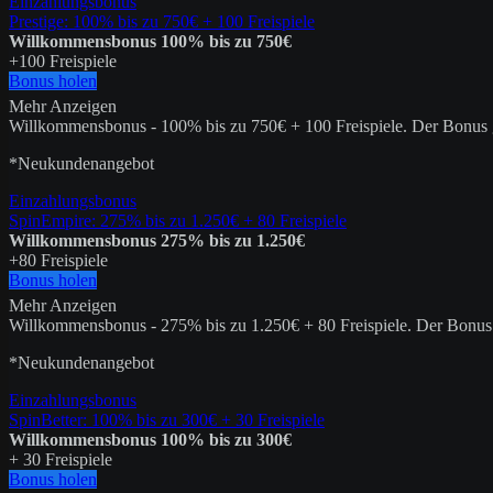
Einzahlungsbonus
Prestige: 100% bis zu 750€ + 100 Freispiele
Willkommensbonus 100% bis zu 750€
+100 Freispiele
Bonus holen
Mehr Anzeigen
Willkommensbonus - 100% bis zu 750€ + 100 Freispiele. Der Bonus gi
*Neukundenangebot
Einzahlungsbonus
SpinEmpire: 275% bis zu 1.250€ + 80 Freispiele
Willkommensbonus 275% bis zu 1.250€
+80 Freispiele
Bonus holen
Mehr Anzeigen
Willkommensbonus - 275% bis zu 1.250€ + 80 Freispiele. Der Bonus gi
*Neukundenangebot
Einzahlungsbonus
SpinBetter: 100% bis zu 300€ + 30 Freispiele
Willkommensbonus 100% bis zu 300€
+ 30 Freispiele
Bonus holen