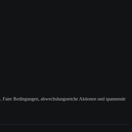
ngs. Faire Bedingungen, abwechslungsreiche Aktionen und spannende