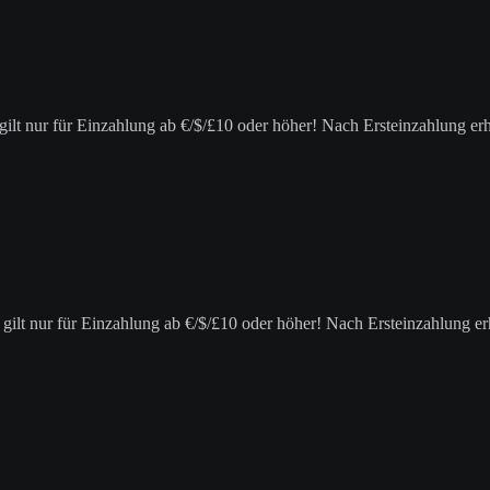
lt nur für Einzahlung ab €/$/£10 oder höher! Nach Ersteinzahlung erha
lt nur für Einzahlung ab €/$/£10 oder höher! Nach Ersteinzahlung erh