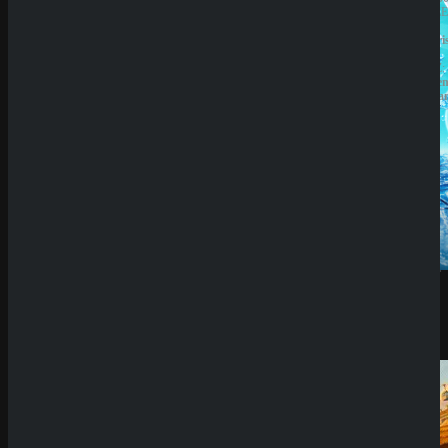
BESITZER:
BESITZE
Liernin
Liernin
Enterprises
Enterpri
LTD
LTD
LIZENZ:
LIZENZ:
Komoren
Komore
(Anjouan)
(Anjoua
Neueste
Beiträge
SpinEmpir
Demo Spiel
e Casino
Review
Bubble Wild
SpinBetter
Casino
Pragmatic Play
Review
Wyns
Casino
Review
QuickWin