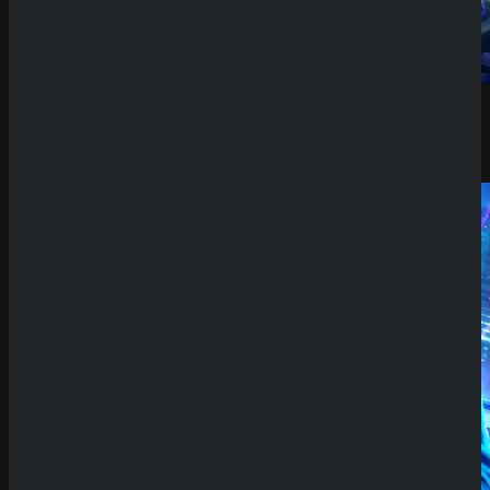
Demo Spiel
Bubble Up!
Pragmatic Play