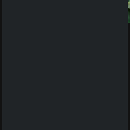
Demo Spiel
Jade Legends
Pragmatic Play
Demo Spiel