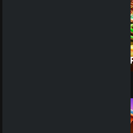
Demo Spiel
Ra vs Osiris
Pragmatic Play