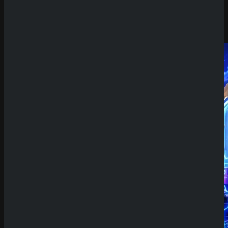
Demo Spiel
777 Wheel Blitz
Pragmatic Play