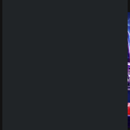
Pragmatic Play