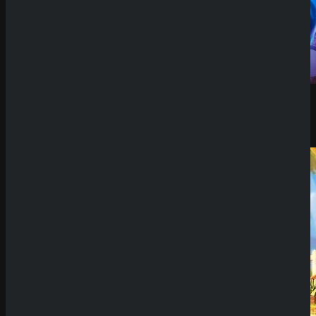
Demo Spiel
Eastern Fury
Pragmatic Play