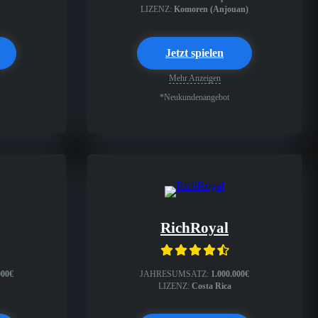
LIZENZ:
Komoren (Anjouan)
Jetzt spielen
Mehr Anzeigen
*Neukundenangebot
RichRoyal
000€
JAHRESUMSATZ:
1.000.000€
LIZENZ:
Costa Rica