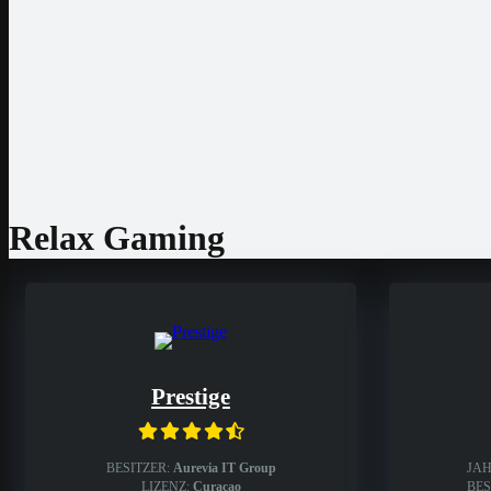
Aus
Relax Gaming
Prestige
BESITZER:
Aurevia IT Group
JA
LIZENZ:
Curacao
BES