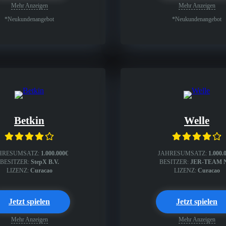
Mehr Anzeigen
Mehr Anzeigen
*Neukundenangebot
*Neukundenangebot
Betkin
Welle
HRESUMSATZ:
1.000.000€
JAHRESUMSATZ:
1.000.
BESITZER:
StepX B.V.
BESITZER:
JER-TEAM N
LIZENZ:
Curacao
LIZENZ:
Curacao
Jetzt spielen
Jetzt spielen
Mehr Anzeigen
Mehr Anzeigen