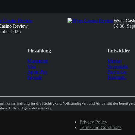
Wyns Casi
 Casino Review
30. Sep
ember 2025
Einzahlung
Entwickler
Mastercard
Merkur
Visa
Novomatic
Apple Pay
Play'n Go
Paysafe
Pragmatic
n keine Haftung für die Richtigkeit, Vollständigkeit und Aktualität der bereitges
aben. Hilfe auf gambleaware.org
Privacy Policy
Terms and Conditions