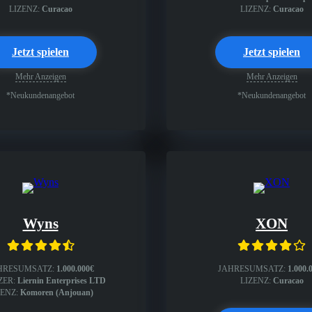
LIZENZ:
Curacao
LIZENZ:
Curacao
Jetzt spielen
Jetzt spielen
Mehr Anzeigen
Mehr Anzeigen
*Neukundenangebot
*Neukundenangebot
Wyns
XON
HRESUMSATZ:
1.000.000€
JAHRESUMSATZ:
1.000.
ZER:
Liernin Enterprises LTD
LIZENZ:
Curacao
ZENZ:
Komoren (Anjouan)