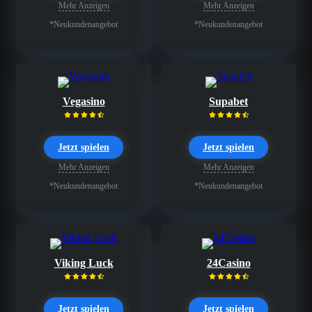
Mehr Anzeigen
Mehr Anzeigen
*Neukundenangebot
*Neukundenangebot
Vegasino
Supabet
Jetzt spielen
Jetzt spielen
Mehr Anzeigen
Mehr Anzeigen
*Neukundenangebot
*Neukundenangebot
Viking Luck
24Casino
Jetzt spielen
Jetzt spielen