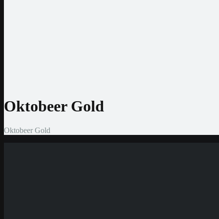
Aus
Oktobeer Gold
Oktobeer Gold