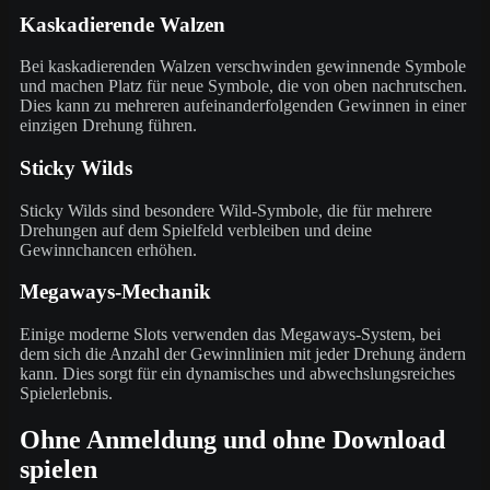
Kaskadierende Walzen
Bei kaskadierenden Walzen verschwinden gewinnende Symbole
und machen Platz für neue Symbole, die von oben nachrutschen.
Dies kann zu mehreren aufeinanderfolgenden Gewinnen in einer
einzigen Drehung führen.
Sticky Wilds
Sticky Wilds sind besondere Wild-Symbole, die für mehrere
Drehungen auf dem Spielfeld verbleiben und deine
Gewinnchancen erhöhen.
Megaways-Mechanik
Einige moderne Slots verwenden das Megaways-System, bei
dem sich die Anzahl der Gewinnlinien mit jeder Drehung ändern
kann. Dies sorgt für ein dynamisches und abwechslungsreiches
Spielerlebnis.
Ohne Anmeldung und ohne Download
spielen