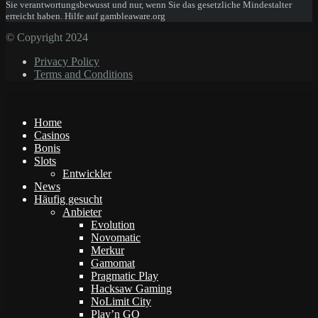
Sie verantwortungsbewusst und nur, wenn Sie das gesetzliche Mindestalter
erreicht haben. Hilfe auf gambleaware.org
© Copyright 2024
Privacy Policy
Terms and Conditions
Home
Casinos
Bonis
Slots
Entwickler
News
Häufig gesucht
Anbieter
Evolution
Novomatic
Merkur
Gamomat
Pragmatic Play
Hacksaw Gaming
NoLimit City
Play’n GO