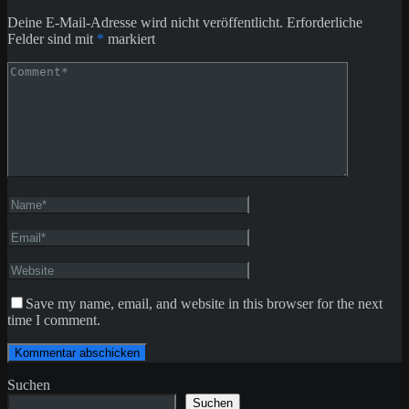
Deine E-Mail-Adresse wird nicht veröffentlicht.
Erforderliche
Felder sind mit
*
markiert
Save my name, email, and website in this browser for the next
time I comment.
Suchen
Suchen