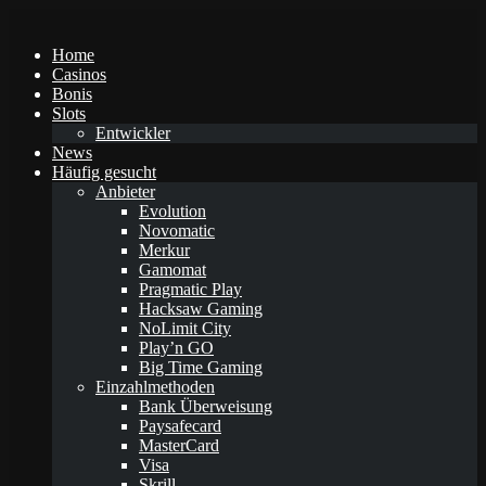
Home
Casinos
Bonis
Slots
Entwickler
News
Häufig gesucht
Anbieter
Evolution
Novomatic
Merkur
Gamomat
Pragmatic Play
Hacksaw Gaming
NoLimit City
Play’n GO
Big Time Gaming
Einzahlmethoden
Bank Überweisung
Paysafecard
MasterCard
Visa
Skrill