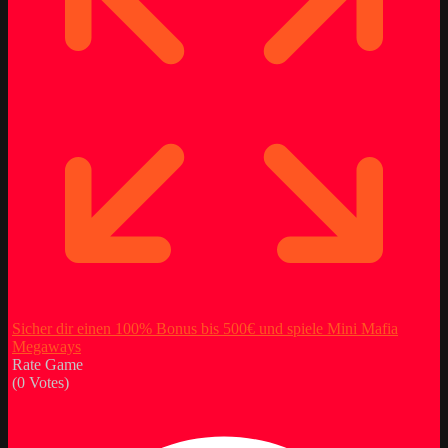
Sicher dir einen 100% Bonus bis 500€ und spiele Mini Mafia
Megaways
Rate Game
(
0
Votes)