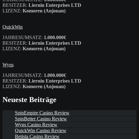
BESITZER:
Liernin Enterprises LTD
LIZENZ:
Komoren (Anjouan)
QuickWin
JAHRESUMSATZ:
1.000.000€
BESITZER:
Liernin Enterprises LTD
LIZENZ:
Komoren (Anjouan)
Wyns
JAHRESUMSATZ:
1.000.000€
BESITZER:
Liernin Enterprises LTD
LIZENZ:
Komoren (Anjouan)
Neueste Beiträge
SpinEmpire Casino Review
SpinBetter Casino Review
Wyns Casino Review
QuickWin Casino Review
Betista Casino Review