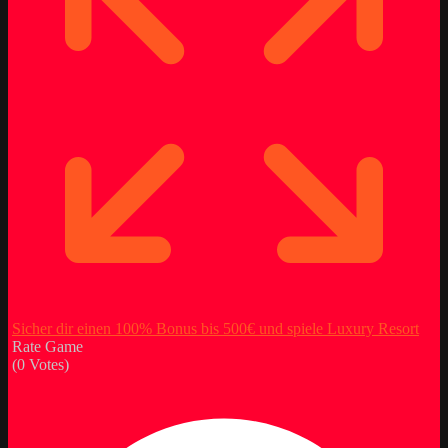
Sicher dir einen 100% Bonus bis 500€ und spiele Luxury Resort
Rate Game
(
0
Votes)