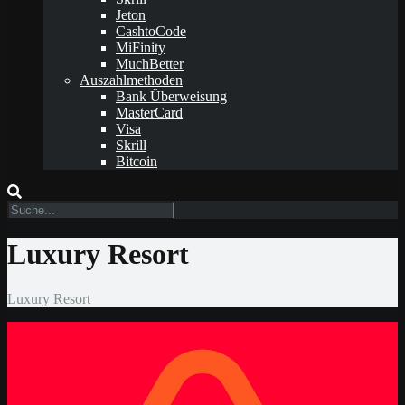
Jeton
CashtoCode
MiFinity
MuchBetter
Auszahlmethoden
Bank Überweisung
MasterCard
Visa
Skrill
Bitcoin
Luxury Resort
Luxury Resort