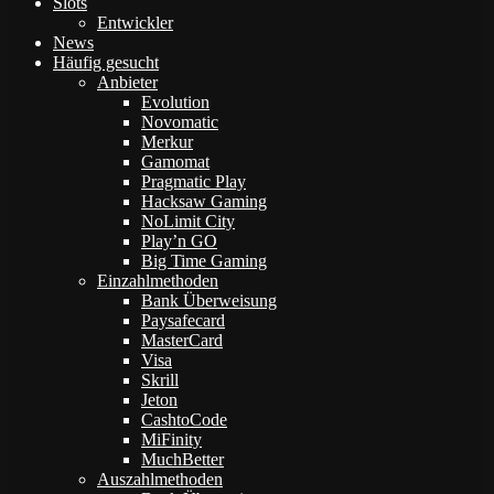
Slots
Entwickler
News
Häufig gesucht
Anbieter
Evolution
Novomatic
Merkur
Gamomat
Pragmatic Play
Hacksaw Gaming
NoLimit City
Play’n GO
Big Time Gaming
Einzahlmethoden
Bank Überweisung
Paysafecard
MasterCard
Visa
Skrill
Jeton
CashtoCode
MiFinity
MuchBetter
Auszahlmethoden