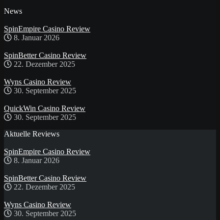
News
SpinEmpire Casino Review
8. Januar 2026
SpinBetter Casino Review
22. Dezember 2025
Wyns Casino Review
30. September 2025
QuickWin Casino Review
30. September 2025
Aktuelle Reviews
SpinEmpire Casino Review
8. Januar 2026
SpinBetter Casino Review
22. Dezember 2025
Wyns Casino Review
30. September 2025