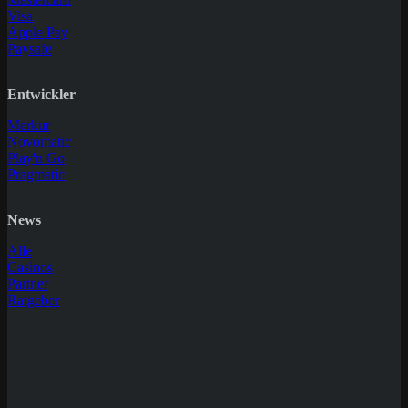
Visa
Apple Pay
Paysafe
Entwickler
Merkur
Novomatic
Play'n Go
Pragmatic
News
Alle
Casinos
Partner
Ratgeber