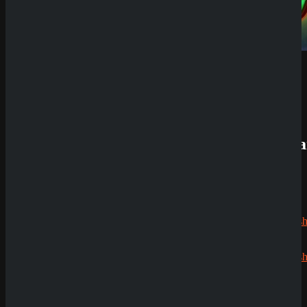
Review
QuickWin
Casino
Review
Betista
Casino
Review
Neueste
Kommenta
Alex
zu
Dazard
rami
zu
CryptoRus
Jens
zu
CryptoRush
200% bis
zu 2.500€
Silizi
zu