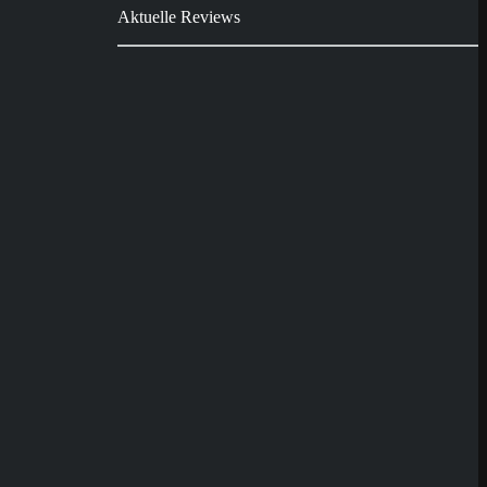
Aktuelle Reviews