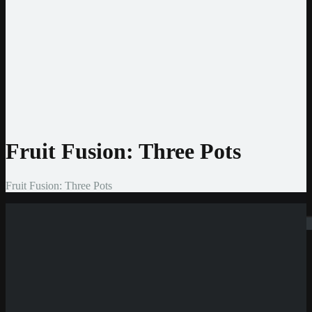
Jeton
CashtoCode
MiFinity
MuchBetter
Auszahlmethoden
Bank Überweisung
MasterCard
Visa
Skrill
Bitcoin
Fruit Fusion: Three Pots
Fruit Fusion: Three Pots
Suchen
Neue Casinos