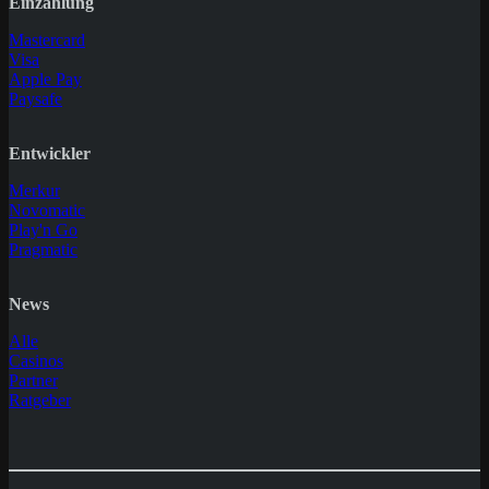
Einzahlung
Mastercard
Visa
Apple Pay
Paysafe
Entwickler
Merkur
Novomatic
Play'n Go
Pragmatic
News
Alle
Casinos
Partner
Ratgeber