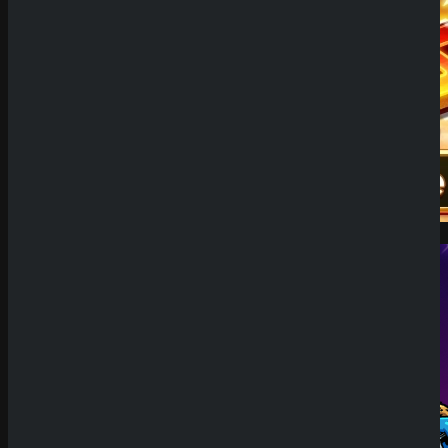
Demo Spiel