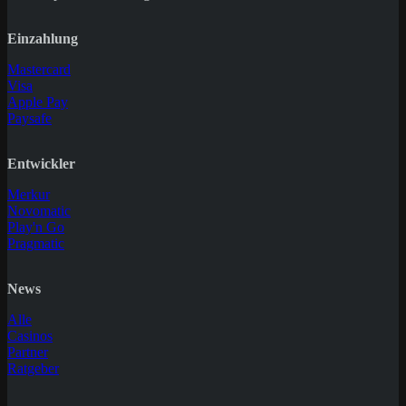
Einzahlung
Mastercard
Visa
Apple Pay
Paysafe
Entwickler
Merkur
Novomatic
Play'n Go
Pragmatic
News
Alle
Casinos
Partner
Ratgeber