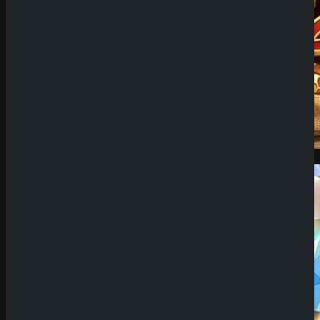
Demo Spiel