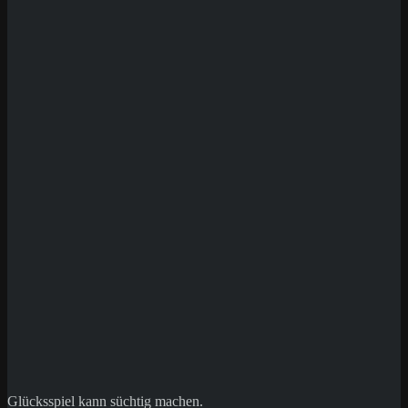
Save my name, email, and website in this
browser for the next time I comment.
Glücksspiel kann süchtig machen.