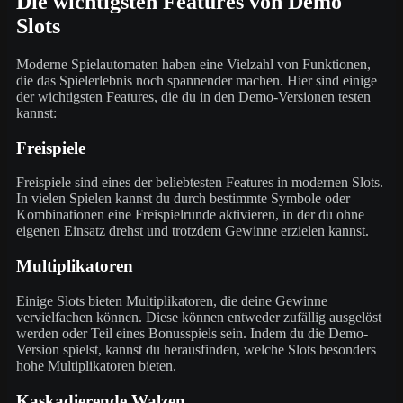
Die wichtigsten Features von Demo
Slots
Moderne Spielautomaten haben eine Vielzahl von Funktionen,
die das Spielerlebnis noch spannender machen. Hier sind einige
der wichtigsten Features, die du in den Demo-Versionen testen
kannst:
Freispiele
Freispiele sind eines der beliebtesten Features in modernen Slots.
In vielen Spielen kannst du durch bestimmte Symbole oder
Kombinationen eine Freispielrunde aktivieren, in der du ohne
eigenen Einsatz drehst und trotzdem Gewinne erzielen kannst.
Multiplikatoren
Einige Slots bieten Multiplikatoren, die deine Gewinne
vervielfachen können. Diese können entweder zufällig ausgelöst
werden oder Teil eines Bonusspiels sein. Indem du die Demo-
Version spielst, kannst du herausfinden, welche Slots besonders
hohe Multiplikatoren bieten.
Kaskadierende Walzen