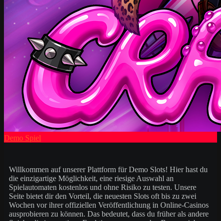
Demo Spiel
Willkommen auf unserer Plattform für Demo Slots! Hier hast du
die einzigartige Möglichkeit, eine riesige Auswahl an
Spielautomaten kostenlos und ohne Risiko zu testen. Unsere
Seite bietet dir den Vorteil, die neuesten Slots oft bis zu zwei
Wochen vor ihrer offiziellen Veröffentlichung in Online-Casinos
ausprobieren zu können. Das bedeutet, dass du früher als andere