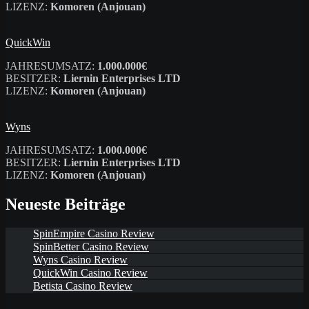
LIZENZ:
Komoren (Anjouan)
QuickWin
JAHRESUMSATZ:
1.000.000€
BESITZER:
Liernin Enterprises LTD
LIZENZ:
Komoren (Anjouan)
Wyns
JAHRESUMSATZ:
1.000.000€
BESITZER:
Liernin Enterprises LTD
LIZENZ:
Komoren (Anjouan)
Neueste Beiträge
SpinEmpire Casino Review
SpinBetter Casino Review
Wyns Casino Review
QuickWin Casino Review
Betista Casino Review