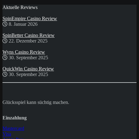
Aktuelle Reviews
SpinEmpire Casino Review
8. Januar 2026
SpinBetter Casino Review
22. Dezember 2025
Wyns Casino Review
30. September 2025
QuickWin Casino Review
30. September 2025
Glücksspiel kann süchtig machen.
Einzahlung
Mastercard
Visa