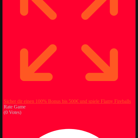
Sicher dir einen 100% Bonus bis 500€ und spiele Flamy Fireballs
Rate Game
(
0
Votes)