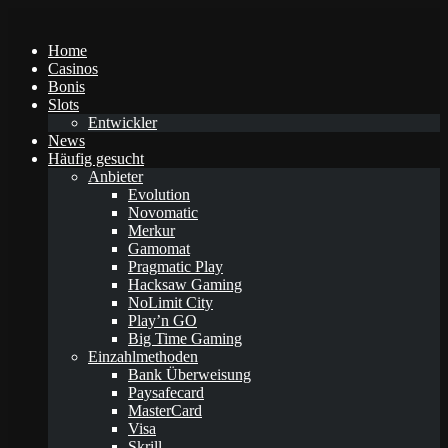
Home
Casinos
Bonis
Slots
Entwickler
News
Häufig gesucht
Anbieter
Evolution
Novomatic
Merkur
Gamomat
Pragmatic Play
Hacksaw Gaming
NoLimit City
Play’n GO
Big Time Gaming
Einzahlmethoden
Bank Überweisung
Paysafecard
MasterCard
Visa
Skrill