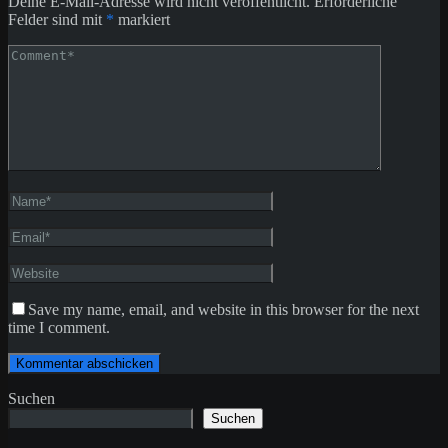
Deine E-Mail-Adresse wird nicht veröffentlicht.
Erforderliche
Felder sind mit
*
markiert
Save my name, email, and website in this browser for the next
time I comment.
Suchen
Suchen