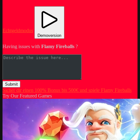
Echtgeldmodus
Demoversion
Having issues with
Flamy Fireballs
?
Submit
Sicher dir einen 100% Bonus bis 500€ und spiele Flamy Fireballs
Try Our Featured Games