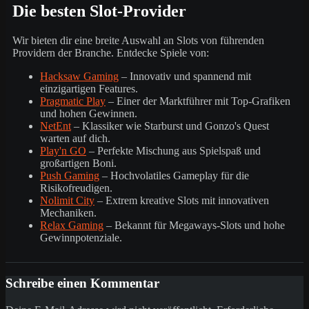
Die besten Slot-Provider
Wir bieten dir eine breite Auswahl an Slots von führenden
Providern der Branche. Entdecke Spiele von:
Hacksaw Gaming
– Innovativ und spannend mit
einzigartigen Features.
Pragmatic Play
– Einer der Marktführer mit Top-Grafiken
und hohen Gewinnen.
NetEnt
– Klassiker wie Starburst und Gonzo's Quest
warten auf dich.
Play'n GO
– Perfekte Mischung aus Spielspaß und
großartigen Boni.
Push Gaming
– Hochvolatiles Gameplay für die
Risikofreudigen.
Nolimit City
– Extrem kreative Slots mit innovativen
Mechaniken.
Relax Gaming
– Bekannt für Megaways-Slots und hohe
Gewinnpotenziale.
Schreibe einen Kommentar