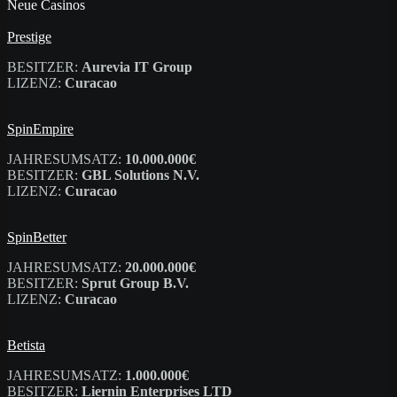
Neue Casinos
Prestige
BESITZER:
Aurevia IT Group
LIZENZ:
Curacao
SpinEmpire
JAHRESUMSATZ:
10.000.000€
BESITZER:
GBL Solutions N.V.
LIZENZ:
Curacao
SpinBetter
JAHRESUMSATZ:
20.000.000€
BESITZER:
Sprut Group B.V.
LIZENZ:
Curacao
Betista
JAHRESUMSATZ:
1.000.000€
BESITZER:
Liernin Enterprises LTD