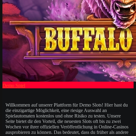
Demo Spiel
Willkommen auf unserer Plattform für Demo Slots! Hier hast du
die einzigartige Möglichkeit, eine riesige Auswahl an
Spielautomaten kostenlos und ohne Risiko zu testen. Unsere
Seite bietet dir den Vorteil, die neuesten Slots oft bis zu zwei
Wochen vor ihrer offiziellen Veröffentlichung in Online-Casinos
ausprobieren zu können. Das bedeutet, dass du früher als andere