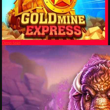
Demo Spiel