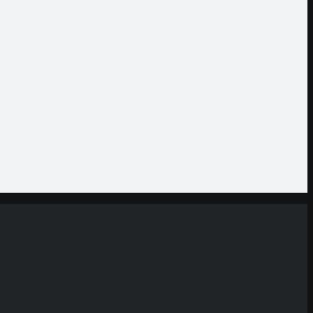
Suchen
Suchen
Neue Casinos
Prestige