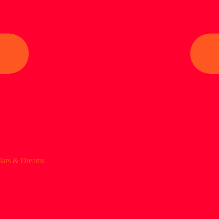
llars & Dreams