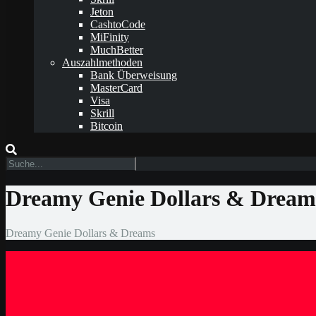
Jeton
CashtoCode
MiFinity
MuchBetter
Auszahlmethoden
Bank Überweisung
MasterCard
Visa
Skrill
Bitcoin
Dreamy Genie Dollars & Dream
Dreamy Genie Dollars & Dreams