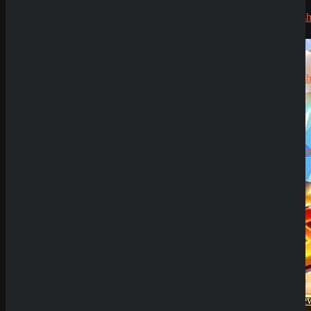
Jens
zu
Sicher dir einen 100% Bonus bis 500€ und spiele
CryptoRush
Bursting Crowns 5
200% bis
Try Our Featured Games
zu 2.500€
Silizi
zu
CryptoRush
200% bis
zu 2.500€
Robert99
zu
CryptoRush
200% bis
zu 2.500€
News
SpinEmpire Casino
Review
8. Januar 2026
SpinBetter Casino
Review
22. Dezember
2025
Wyns Casino Revie