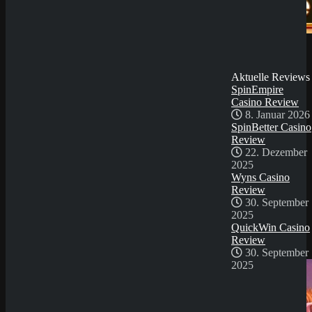
30. September
2025
QuickWin Casino
Review
Demo Spiel
30. September
2025
Aktuelle Reviews
SpinEmpire
Casino Review
8. Januar 2026
SpinBetter Casino
Review
22. Dezember
2025
Wyns Casino
Review
30. September
2025
QuickWin Casino
Review
30. September
Demo Spiel
2025