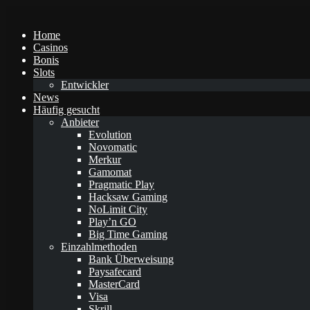
Home
Casinos
Bonis
Slots
Entwickler
News
Häufig gesucht
Anbieter
Evolution
Novomatic
Merkur
Gamomat
Pragmatic Play
Hacksaw Gaming
NoLimit City
Play’n GO
Big Time Gaming
Einzahlmethoden
Bank Überweisung
Paysafecard
MasterCard
Visa
Skrill